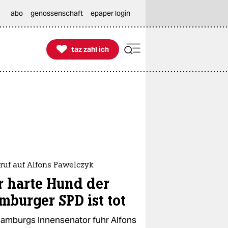
abo
genossenschaft
epaper login

taz zahl ich
taz zahl ich
ruf auf Alfons Pawelczyk
r harte Hund der
mburger SPD ist tot
Hamburgs Innensenator fuhr Alfons