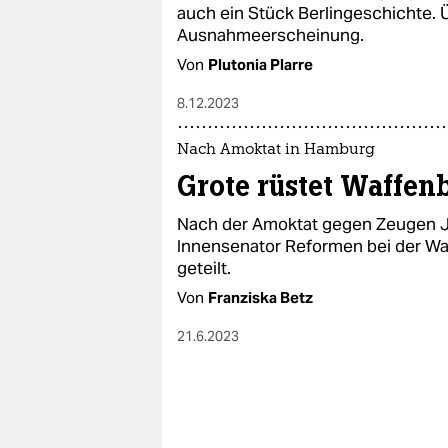
epaper login
auch ein Stück Berlingeschichte. Ü
Ausnahmeerscheinung.
Von
Plutonia Plarre
8.12.2023
Nach Amoktat in Hamburg
Grote rüstet Waffen
Nach der Amoktat gegen Zeugen J
Innensenator Reformen bei der Wa
geteilt.
Von
Franziska Betz
21.6.2023