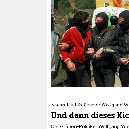
berlin
nord
wahrheit
verlag
verlag
veranstaltungen
shop
fragen & hilfe
unterstützen
Nachruf auf Ex-Senator Wolfgang W
abo
Und dann dieses Ki
genossenschaft
Der Grünen-Politiker Wolfgang Wiel