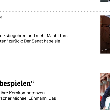
ie
 Volksbegehren und mehr Macht fürs
tten“ zurück: Der Senat habe sie
r
 bespielen“
uf ihre Kernkompetenzen
orscher Michael Lühmann. Das