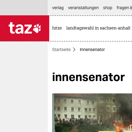
hautnavigation anspringen
hauptinhalt anspringen
footer anspringen
verlag
veranstaltungen
shop
fragen &
hitze
landtagswahl in sachsen-anhalt

taz zahl ich
taz zahl ich
Startseite
Innensenator
themen
politik
innensenator
öko
gesellschaft
kultur
sport