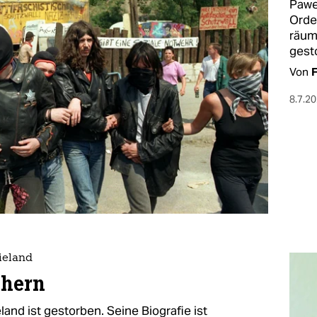
Pawe
Orde
räum
gest
Von
F
8.7.2
ieland
chern
and ist gestorben. Seine Biografie ist