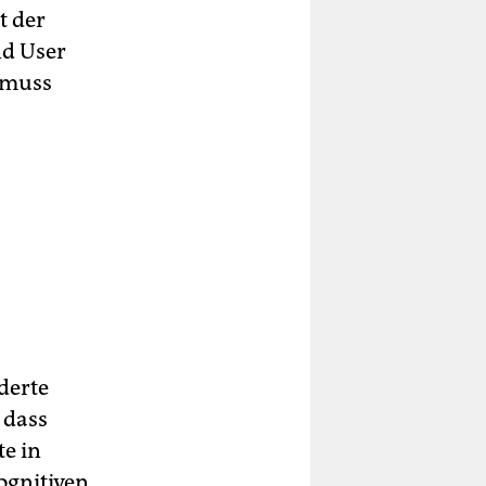
t der
nd User
l muss
derte
 dass
te in
ognitiven