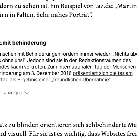
dern zu sehen ist. Ein Beispiel von taz.de: „Marti
tirn in Falten. Sehr nahes Porträt“.
z.mit behinderung
nschen mit Behinderungen fordern immer wieder: „Nichts üb
 ohne uns!“ Jedoch sind sie in den Redaktionsräumen des
ndes kaum vertreten. Zum internationalen Tag der Menschen 
hinderung am 3. Dezember 2016
präsentiert sich die taz am
tag als Ergebnis einer „freundlichen Übernahme
“.
r anzeigen
in erzählen Autor_innen von sich. Davon, dass sie nicht „an 
lstuhl gefesselt sind“ oder „an ihrem schweren Schicksal
den“. Davon, wie es ihnen im Alltag und im Beruf ergeht.
ordiniert wird die Übernahme von
Leidmedien.de
. taz.mit
tz zu blinden orientieren sich sehbehinderte M
hinderung – am Kiosk,
eKiosk
und natürlich online auf taz.de.
 visuell. Für sie ist es wichtig, dass Websites fre