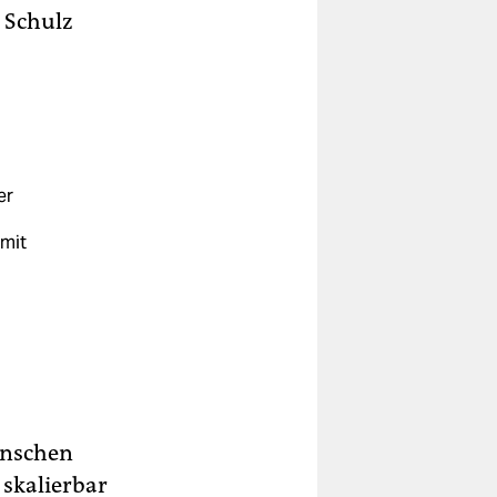
n Schulz
er
mit
den
enschen
i skalierbar