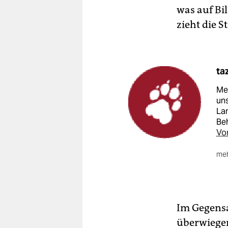
was auf Bil
zieht die S
ta
Me
uns
La
Be
Vor
meh
Dar
Rol
lei
Ko
Im Gegensa
be
überwiegend