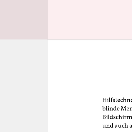
Hilfstechn
blinde Men
Bildschirm
und auch a