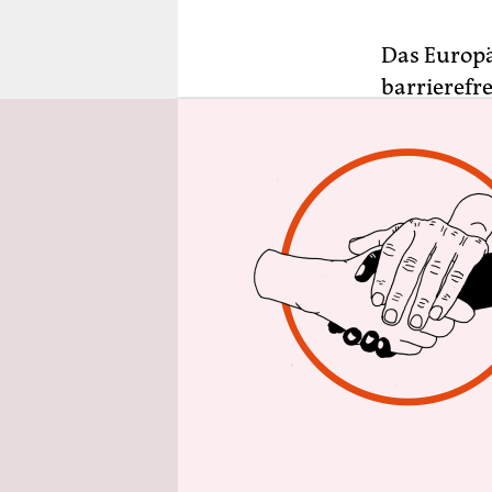
epaper login
Das Europä
barrieref
verabschied
Institutio
Universitä
Internetse
Nach Inkra
Monate lan
überführe
Das Interne
eigentlich?