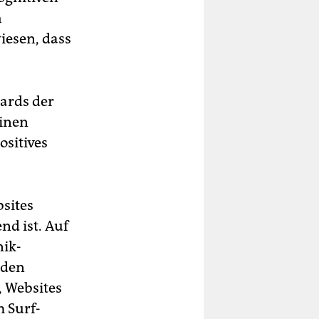
h
iesen, dass
dards der
einen
sitives
bsites
end ist. Auf
nik-
 den
, Websites
 Surf-