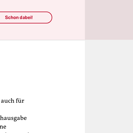
Schon dabei!
 auch für
achausgabe
ine