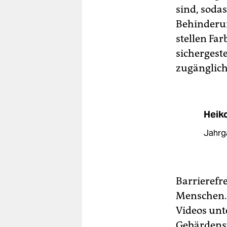
sind, sodas
Behinderun
stellen Far
sichergest
zugänglich
Heik
Jahrga
Barrierefre
Menschen. 
Videos unte
Gebärdensp