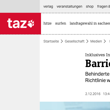
hautnavigation anspringen
hauptinhalt anspringen
footer anspringen
verlag
veranstaltungen
shop
fragen &
hitze
surfen
landtagswahl in sachse

taz zahl ich
taz zahl ich
Startseite
Gesellschaft
Medien
themen
politik
Inklusives I
Barri
öko
Behinderte
gesellschaft
Richtlinie w
kultur
2.12.2016
13:4
sport