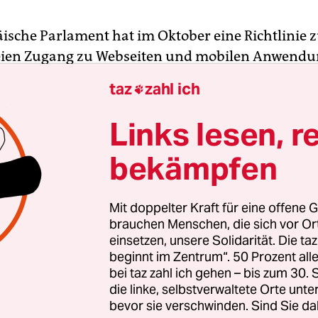
ische Parlament hat im Oktober eine Richtlinie
reien Zugang zu Webseiten und mobilen Anwend
et. Die Richtlinie sieht vor, dass alle öffentlichen
taz
zahl ich

nen wie Verwaltung, Gerichte, Finanzämter, Bibli
ten und Institutionen des Gesundheitswesens ihr
Links lesen, r
iten und Smartphone-Apps barrierefrei gestalte
bekämpfen
fttreten der Richtlinie haben die EU-Mitgliedstaa
g Zeit, ihre Bestimmungen in nationales Recht z
n.
Mit doppelter Kraft für eine offene G
brauchen Menschen, die sich vor O
einsetzen, unsere Solidarität. Die ta
t in Europa wird also barrierefreier. Doch was h
beginnt im Zentrum“. 50 Prozent a
bei taz zahl ich gehen – bis zum 30
die linke, selbstverwaltete Orte unte
bevor sie verschwinden. Sind Sie da