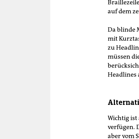
Braillezeil
auf dem zei
Da blinde 
mit Kurzta
zu Headlin
müssen die
berücksich
Headlines a
Alternat
Wichtig ist
verfügen. 
aber vom S