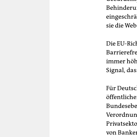
Behinderun
eingeschrä
sie die We
Die EU-Rich
Barrierefr
immer höhe
Signal, da
Für Deutsc
öffentliche
Bundeseben
Verordnung
Privatsekt
von Banken