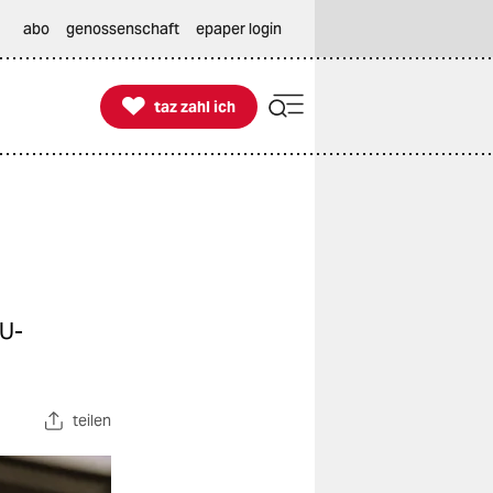
abo
genossenschaft
epaper login

taz zahl ich
taz zahl ich
EU-
teilen