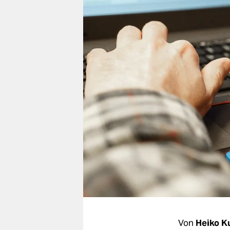
berlin
nord
wahrheit
verlag
verlag
veranstaltungen
shop
fragen & hilfe
unterstützen
abo
genossenschaft
Von
Heiko K