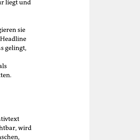
ur liegt und
ieren sie
n Headline
s gelingt,
als
tten.
tivtext
htbar, wird
nschen,