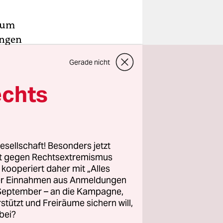
 zum
ungen
Gerade nicht
otheken,
e
echts
n müssen.
ten 21
u
esellschaft! Besonders jetzt
rt gegen Rechtsextremismus
z kooperiert daher mit „Alles
eißt das
ller Einnahmen aus Anmeldungen
. September – an die Kampagne,
rstützt und Freiräume sichern will,
bei?