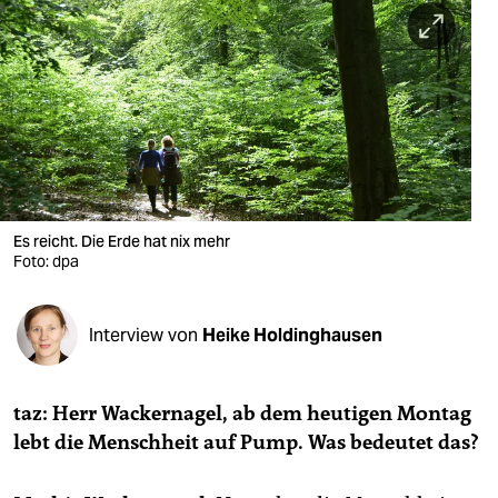
berlin
nord
wahrheit
verlag
verlag
veranstaltungen
Es reicht. Die Erde hat nix mehr
Foto: dpa
shop
fragen & hilfe
Interview von
Heike Holdinghausen
unterstützen
taz: Herr Wackernagel, ab dem heutigen Montag
abo
lebt die Menschheit auf Pump. Was bedeutet das?
genossenschaft