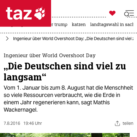

taz zahl ich
bergsteigen
usa unter trump
katzen
landtagswahl in sachs

taz zahl ich
ie
Ingenieur über World Overshoot Day: „Die Deutschen sind viel z
taz zahl ich
themen
Ingenieur über World Overshoot Day
„Die Deutschen sind viel zu
politik
langsam“
öko
Vom 1. Januar bis zum 8. August hat die Menschheit
so viele Ressourcen verbraucht, wie die Erde in
gesellschaft
einem Jahr regenerieren kann, sagt Mathis
Wackernagel.
kultur
sport
7.8.2016
19:46 Uhr
teilen