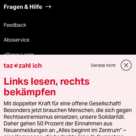
Fragen & Hilfe
Feedback
Aboservice
ePaper Login
taz
zahl ich
Gerade nicht

Downloads für Abonnierende
Links lesen, rechts
bekämpfen
© 2026 taz Verlags und Vertriebs GmbH
Alle Rechte vorbehalten. Bei rechtlichen Fragen oder für Genehmigungen
Mit doppelter Kraft für eine offene Gesellschaft!
wenden Sie sich bitte an
lizenzen@taz.de
Besonders jetzt brauchen Menschen, die sich gegen
Rechtsextremismus einsetzen, unsere Solidarität.
Daher gehen 50 Prozent der Einnahmen aus
Feedback
Redaktionsstatut
Kommune-Richtlinien
KI-
Neuanmeldungen an „Alles beginnt im Zentrum“ –