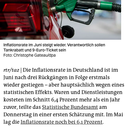
berlin
nord
wahrheit
verlag
Inflationsrate im Juni steigt wieder. Verantwortlich sollen
Tankrabatt und 9-Euro-Ticket sein
verlag
Foto: Christophe Gateau/dpa
veranstaltungen
rtr/taz
| Die Inflationsrate in Deutschland ist im
shop
Juni nach drei Rückgängen in Folge erstmals
fragen & hilfe
wieder gestiegen – aber hauptsächlich wegen eines
statistischen Effekts. Waren und Dienstleistungen
unterstützen
kosteten im Schnitt 6,4 Prozent mehr als ein Jahr
zuvor, teilte das
Statistische Bundesamt
am
abo
Donnerstag in einer ersten Schätzung mit. Im Mai
genossenschaft
lag die
Inflationsrate noch bei 6,1 Prozent
.