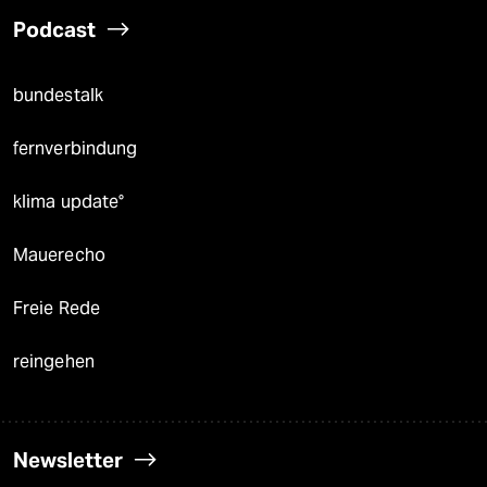
Podcast
bundestalk
fernverbindung
klima update°
Mauerecho
Freie Rede
reingehen
Newsletter