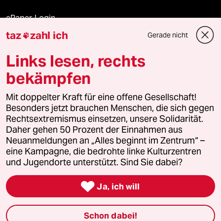
ePaper Login
taz
zahl ich
Gerade nicht

Downloads für Abonnierende
Links lesen, rechts
bekämpfen
© 2026 taz Verlags und Vertriebs GmbH
Mit doppelter Kraft für eine offene Gesellschaft!
Alle Rechte vorbehalten. Bei rechtlichen Fragen oder für Genehmigungen
wenden Sie sich bitte an
lizenzen@taz.de
Besonders jetzt brauchen Menschen, die sich gegen
Rechtsextremismus einsetzen, unsere Solidarität.
Daher gehen 50 Prozent der Einnahmen aus
Feedback
Redaktionsstatut
Kommune-Richtlinien
KI-
Neuanmeldungen an „Alles beginnt im Zentrum“ –
eine Kampagne, die bedrohte linke Kulturzentren
Leitlinie
Informant
Datenschutz
Impressum
AGB
und Jugendorte unterstützt. Sind Sie dabei?
Seitenwende
Einwilligungen widerrufen (Ads)

Ja, ich will
Schon dabei!