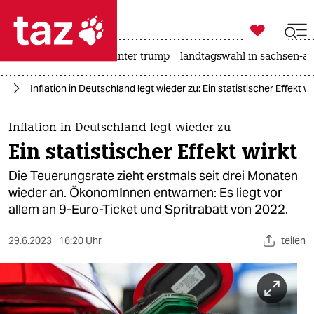

taz zahl ich
nahost-konflikt
usa unter trump
landtagswahl in sachsen-an

taz zahl ich
ie
Inflation in Deutschland legt wieder zu: Ein statistischer Effekt wi
taz zahl ich
themen
Inflation in Deutschland legt wieder zu
Ein statistischer Effekt wirkt
politik
Die Teuerungsrate zieht erstmals seit drei Monaten
öko
wieder an. ÖkonomInnen entwarnen: Es liegt vor
allem an 9-Euro-Ticket und Spritrabatt von 2022.
gesellschaft
29.6.2023
16:20 Uhr
teilen
kultur
sport