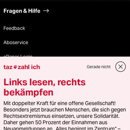
Fragen & Hilfe
Feedback
Aboservice
ePaper Login
taz
zahl ich
Gerade nicht

Downloads für Abonnierende
Links lesen, rechts
bekämpfen
© 2026 taz Verlags und Vertriebs GmbH
Alle Rechte vorbehalten. Bei rechtlichen Fragen oder für Genehmigungen
Mit doppelter Kraft für eine offene Gesellschaft!
wenden Sie sich bitte an
lizenzen@taz.de
Besonders jetzt brauchen Menschen, die sich gegen
Rechtsextremismus einsetzen, unsere Solidarität.
Daher gehen 50 Prozent der Einnahmen aus
Feedback
Redaktionsstatut
Kommune-Richtlinien
KI-
Neuanmeldungen an „Alles beginnt im Zentrum“ –