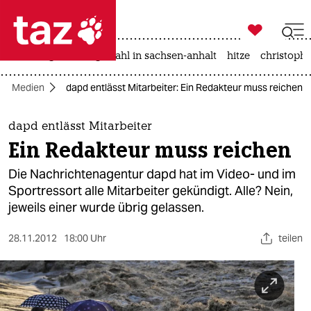

taz zahl ich
iran-krieg
landtagswahl in sachsen-anhalt
hitze
christophe

taz zahl ich
Medien
dapd entlässt Mitarbeiter: Ein Redakteur muss reichen
taz zahl ich
themen
dapd entlässt Mitarbeiter
Ein Redakteur muss reichen
politik
Die Nachrichtenagentur dapd hat im Video- und im
öko
Sportressort alle Mitarbeiter gekündigt. Alle? Nein,
jeweils einer wurde übrig gelassen.
gesellschaft
28.11.2012
18:00 Uhr
teilen
kultur
sport