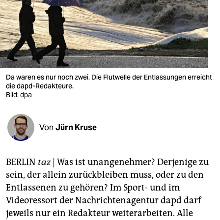
berlin
nord
wahrheit
verlag
Da waren es nur noch zwei. Die Flutwelle der Entlassungen erreicht
verlag
die dapd-Redakteure.
Bild: dpa
veranstaltungen
shop
Von
Jürn Kruse
fragen & hilfe
BERLIN
taz
| Was ist unangenehmer? Derjenige zu
unterstützen
sein, der allein zurückbleiben muss, oder zu den
abo
Entlassenen zu gehören? Im Sport- und im
Videoressort der Nachrichtenagentur dapd darf
genossenschaft
jeweils nur ein Redakteur weiterarbeiten. Alle