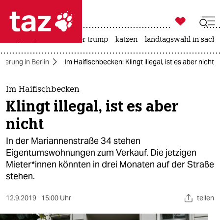

taz zahl ich
bergsteigen
usa unter trump
katzen
landtagswahl in sachs

taz zahl ich
izierung in Berlin
Im Haifischbecken: Klingt illegal, ist es aber nicht
taz zahl ich
themen
Im Haifischbecken
Klingt illegal, ist es aber
politik
nicht
öko
In der Mariannenstraße 34 stehen
Eigentumswohnungen zum Verkauf. Die jetzigen
gesellschaft
Mieter*innen könnten in drei Monaten auf der Straße
stehen.
kultur
sport
12.9.2019
15:00 Uhr
teilen