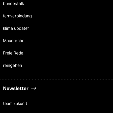
bundestalk
fernverbindung
klima update°
Mauerecho
Freie Rede
reingehen
Newsletter
team zukunft