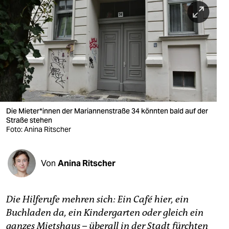
berlin
nord
wahrheit
verlag
verlag
veranstaltungen
Die Mieter*innen der Mariannenstraße 34 könnten bald auf der
Straße stehen
shop
Foto: Anina Ritscher
fragen & hilfe
Von
Anina Ritscher
unterstützen
abo
Die Hilferufe mehren sich: Ein Café hier, ein
genossenschaft
Buchladen da, ein Kindergarten oder gleich ein
ganzes Mietshaus – überall in der Stadt fürchten