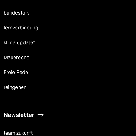
bundestalk
fernverbindung
klima update°
Mauerecho
Freie Rede
reingehen
Newsletter
team zukunft