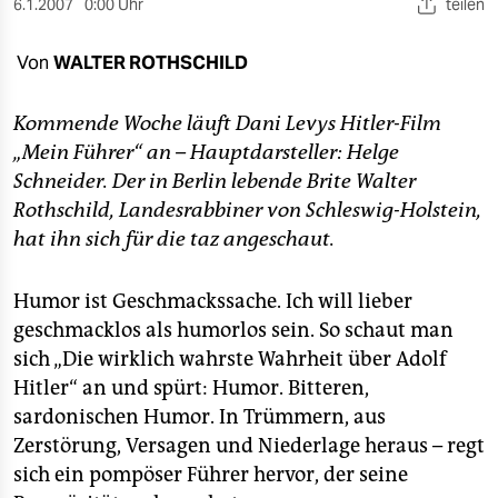
berlin
6.1.2007
0:00 Uhr
teilen
nord
Von
WALTER ROTHSCHILD
wahrheit
Kommende Woche läuft Dani Levys Hitler-Film
verlag
„Mein Führer“ an – Hauptdarsteller: Helge
Schneider. Der in Berlin lebende Brite Walter
verlag
Rothschild, Landesrabbiner von Schleswig-Holstein,
hat ihn sich für die taz angeschaut.
veranstaltungen
shop
Humor ist Geschmackssache. Ich will lieber
fragen & hilfe
geschmacklos als humorlos sein. So schaut man
sich „Die wirklich wahrste Wahrheit über Adolf
unterstützen
Hitler“ an und spürt: Humor. Bitteren,
abo
sardonischen Humor. In Trümmern, aus
Zerstörung, Versagen und Niederlage heraus – regt
genossenschaft
sich ein pompöser Führer hervor, der seine