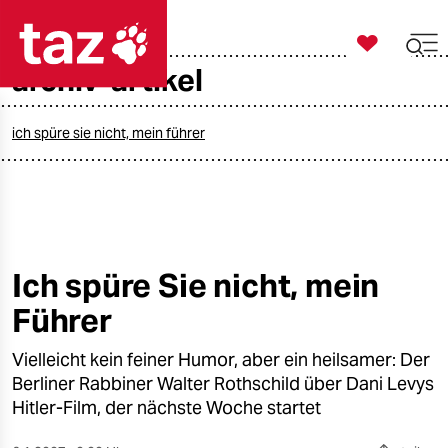

taz zahl ich
archiv-artikel

taz zahl ich
taz zahl ich
ich spüre sie nicht, mein führer
themen
politik
öko
Ich spüre Sie nicht, mein
Führer
gesellschaft
Vielleicht kein feiner Humor, aber ein heilsamer: Der
kultur
Berliner Rabbiner Walter Rothschild über Dani Levys
sport
Hitler-Film, der nächste Woche startet