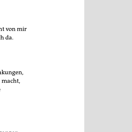
ht von mir
ch da.
änkungen,
h macht,
e