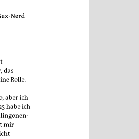
 Sex-Nerd
t
, das
ine Rolle.
, aber ich
25 habe ich
Klingonen-
st mir
icht