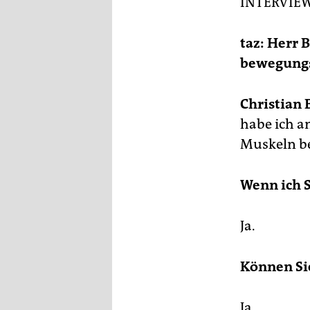
INTERVIE
epaper login
taz: Herr B
bewegungs
Christian 
habe ich a
Muskeln be
Wenn ich S
Ja.
Können Si
Ja.