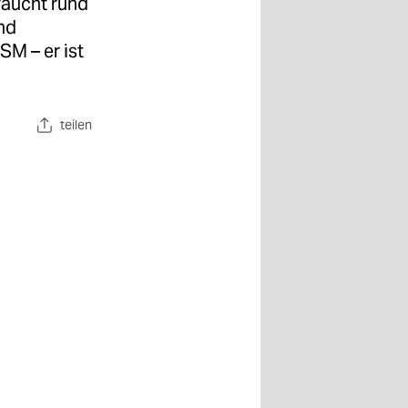
raucht rund
und
SM – er ist
teilen