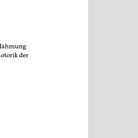
tslähmung
otorik der