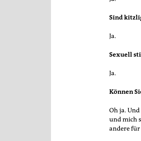
Sind kitzli
Ja.
Sexuell st
Ja.
Können Si
Oh ja. Und
und mich s
andere für