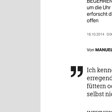
berlin
BEGEHREN C
um die Uhr H
nord
erforscht d
offen
wahrheit
verlag
18.10.2014
0:0
verlag
Von
MANUEL
veranstaltungen
shop
Ich kenn

fragen & hilfe
erregend
unterstützen
füttern o
selbst n
abo
genossenschaft