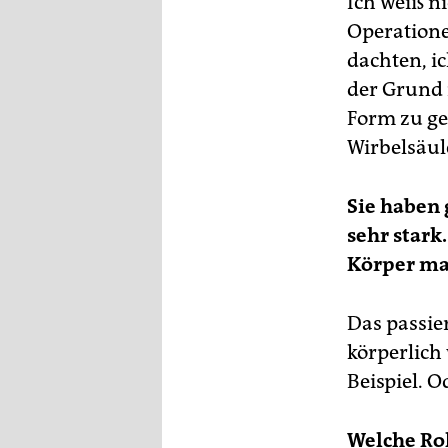
Ich weiß n
Operatione
dachten, ic
der Grund i
Form zu ge
Wirbelsäul
Sie haben 
sehr stark
Körper ma
Das passie
körperlic
Beispiel. O
Welche Rol