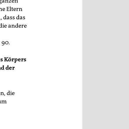
 ganzen
ne Eltern
, dass das
 die andere
 90.
es Körpers
nd der
n, die
zum