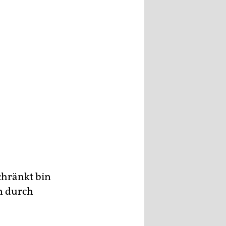
chränkt bin
n durch