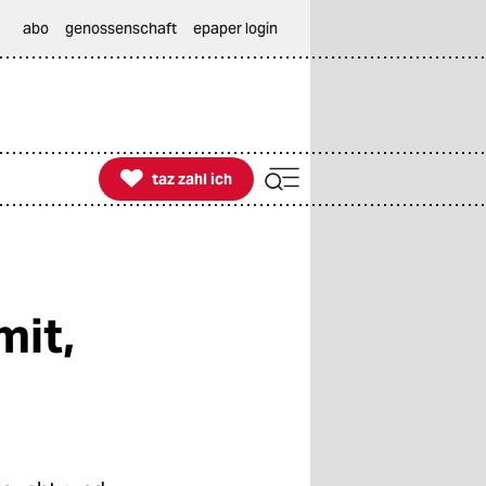
abo
genossenschaft
epaper login

taz zahl ich
taz zahl ich
mit,