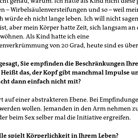
icht genau, warum. Ich hatte als Kind nicht diese
n – Wirbelsäulenversteifungen und so – weil mei
h würde eh nicht lange leben. Ich will nicht sagen
st, aber mein Körper hatte Zeit, sich langsam an
wöhnen. Als Kind hatte ich eine
enverkrümmung von 20 Grad, heute sind es über
gesagt, Sie empfinden die Beschränkungen Ihr
. Heißt das, der Kopf gibt manchmal Impulse u
cht dann einfach nicht mit?
rt auf einer abstrakteren Ebene. Bei Empfindunge
h werden wollen. Jemanden in den Arm nehmen 
der beim Sex selber mal die Initiative ergreifen.
le spielt Körperlichkeit in Ihrem Leben?