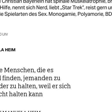
hristian Bayerlein hat spinale Muskelatrophie, b
ilfe, nennt sich Nerd, liebt „Star Trek“, reist gern 
ie Spielarten des Sex. Monogamie, Polyamorie, BD
0 Uhr
A HEIM
e Menschen, die es
 finden, jemanden zu
der zu halten, weil er sich
icht halten kann