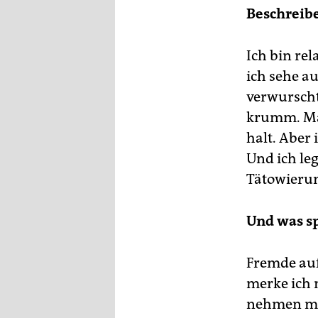
Beschreibe
Ich bin rel
ich sehe au
verwurscht
krumm. Man
halt. Aber
Und ich le
Tätowierun
Und was s
Fremde auf
merke ich n
nehmen mic