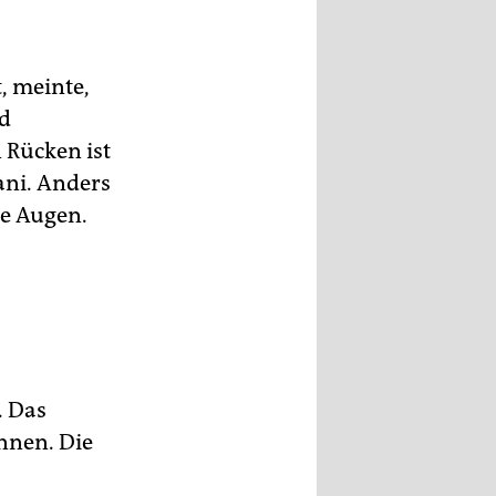
, meinte,
nd
 Rücken ist
ani. Anders
ne Augen.
. Das
ennen. Die