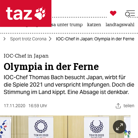

taz zahl ich
hitze
bergsteigen
usa unter trump
katzen
landtagswahl i

taz zahl ich
t
Sport trotz Corona
IOC-Chef in Japan: Olympia in der Ferne
taz zahl ich
themen
IOC-Chef in Japan
Olympia in der Ferne
politik
IOC-Chef Thomas Bach besucht Japan, wirbt für
öko
die Spiele 2021 und verspricht Impfungen. Doch die
Stimmung im Land kippt. Eine Absage ist denkbar.
gesellschaft
17.11.2020
16:59 Uhr
teilen
kultur
sport