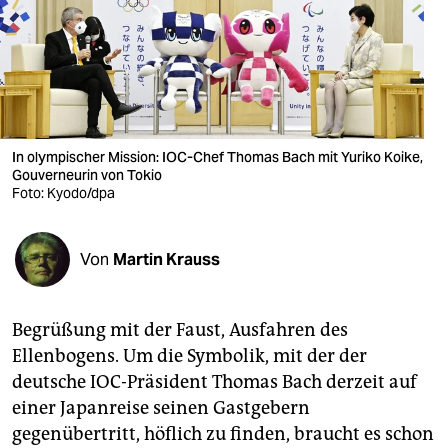
berlin
nord
wahrheit
verlag
In olympischer Mission: IOC-Chef Thomas Bach mit Yuriko Koike,
verlag
Gouverneurin von Tokio
Foto: Kyodo/dpa
veranstaltungen
shop
Von
Martin Krauss
fragen & hilfe
Begrüßung mit der Faust, Ausfahren des
unterstützen
Ellenbogens. Um die Symbolik, mit der der
abo
deutsche IOC-Präsident Thomas Bach derzeit auf
einer Japanreise seinen Gastgebern
genossenschaft
gegenübertritt, höflich zu finden, braucht es schon