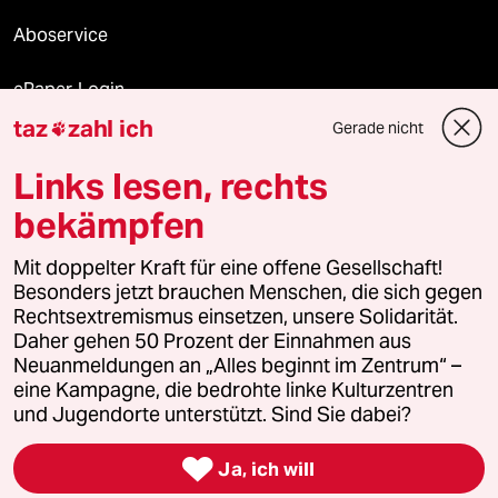
Aboservice
ePaper Login
taz
zahl ich
Gerade nicht

Downloads für Abonnierende
Links lesen, rechts
bekämpfen
© 2026 taz Verlags und Vertriebs GmbH
Mit doppelter Kraft für eine offene Gesellschaft!
Alle Rechte vorbehalten. Bei rechtlichen Fragen oder für Genehmigungen
wenden Sie sich bitte an
lizenzen@taz.de
Besonders jetzt brauchen Menschen, die sich gegen
Rechtsextremismus einsetzen, unsere Solidarität.
Daher gehen 50 Prozent der Einnahmen aus
Feedback
Redaktionsstatut
Kommune-Richtlinien
KI-
Neuanmeldungen an „Alles beginnt im Zentrum“ –
eine Kampagne, die bedrohte linke Kulturzentren
Leitlinie
Informant
Datenschutz
Impressum
AGB
und Jugendorte unterstützt. Sind Sie dabei?
Seitenwende
Einwilligungen widerrufen (Ads)

Ja, ich will