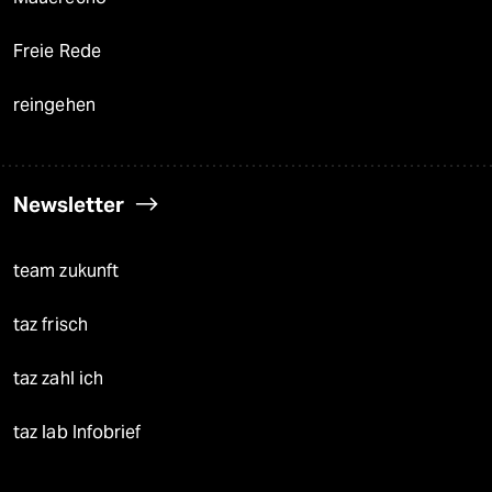
Freie Rede
reingehen
Newsletter
team zukunft
taz frisch
taz zahl ich
taz lab Infobrief