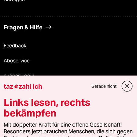
Fragen & Hilfe
Feedback
Aboservice
ePaper Login
taz
zahl ich
Gerade nicht

Downloads für Abonnierende
Links lesen, rechts
bekämpfen
© 2026 taz Verlags und Vertriebs GmbH
Mit doppelter Kraft für eine offene Gesellschaft!
Alle Rechte vorbehalten. Bei rechtlichen Fragen oder für Genehmigungen
wenden Sie sich bitte an
lizenzen@taz.de
Besonders jetzt brauchen Menschen, die sich gegen