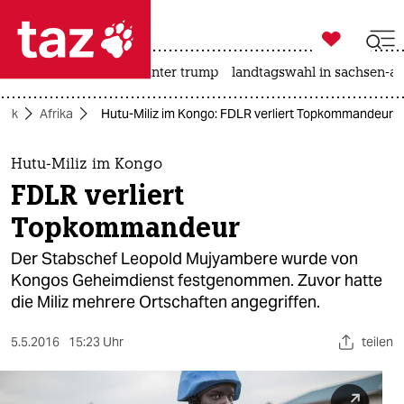

taz zahl ich
nahost-konflikt
usa unter trump
landtagswahl in sachsen-an

taz zahl ich
itik
Afrika
Hutu-Miliz im Kongo: FDLR verliert Topkommandeur
taz zahl ich
themen
Hutu-Miliz im Kongo
FDLR verliert
politik
Topkommandeur
öko
Der Stabschef Leopold Mujyambere wurde von
Kongos Geheimdienst festgenommen. Zuvor hatte
gesellschaft
die Miliz mehrere Ortschaften angegriffen.
kultur
5.5.2016
15:23 Uhr
teilen
sport