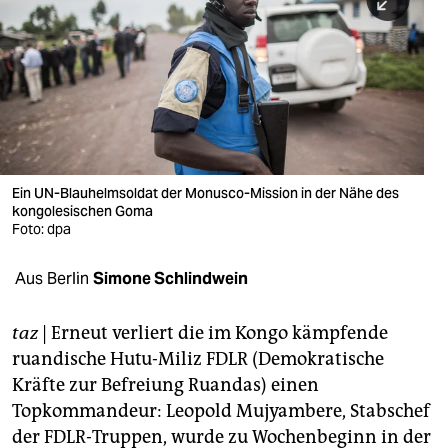
berlin
nord
wahrheit
verlag
verlag
Ein UN-Blauhelmsoldat der Monusco-Mission in der Nähe des
kongolesischen Goma
veranstaltungen
Foto: dpa
shop
Aus Berlin
Simone Schlindwein
fragen & hilfe
unterstützen
taz
| Erneut verliert die im Kongo kämpfende
ruandische Hutu-Miliz FDLR (Demokratische
abo
Kräfte zur Befreiung Ruandas) einen
Topkommandeur: Leopold Mujyambere, Stabschef
genossenschaft
der FDLR-Truppen, wurde zu Wochenbeginn in der