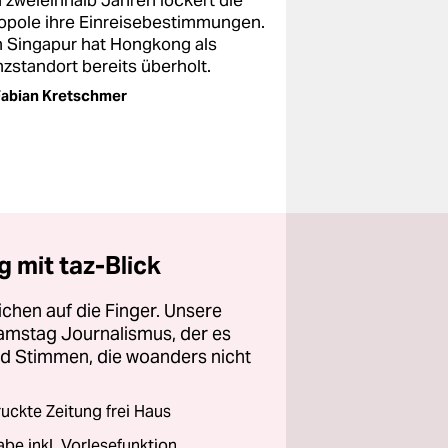
 zweieinhalb Jahren lockert die
opole ihre Einreisebestimmungen.
 Singapur hat Hongkong als
nzstandort bereits überholt.
abian Kretschmer
 mit taz-Blick
chen auf die Finger. Unsere
amstag Journalismus, der es
und Stimmen, die woanders nicht
ckte Zeitung frei Haus
abe inkl. Vorlesefunktion