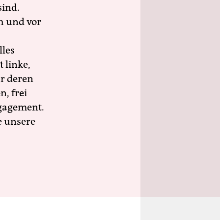
sind.
h und vor
lles
 linke,
ür deren
n, frei
ngagement.
e unsere