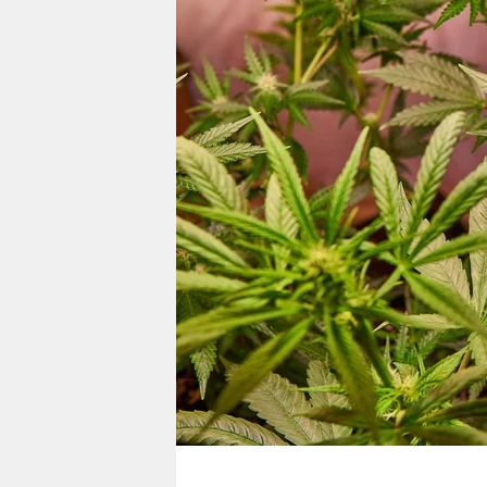
berlin
nord
wahrheit
verlag
verlag
veranstaltungen
shop
fragen & hilfe
unterstützen
abo
genossenschaft