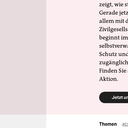
zeigt, wie
Gerade jet
allem mit d
Zivilgesell
beginnt im
selbstverw
Schutz und 
zugänglich
Finden Sie
Aktion.
Jetzt u
Themen
#C