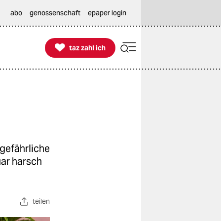
abo
genossenschaft
epaper login

taz zahl ich
taz zahl ich
 gefährliche
uar harsch
teilen