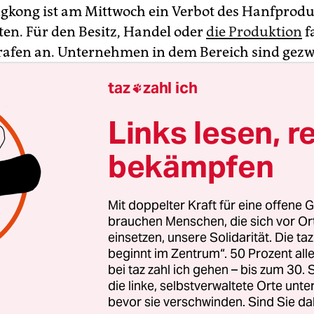
ngkong ist am Mittwoch ein Verbot des Hanfprodu
eten. Für den Besitz, Handel oder
die Produktion
f
rafen an. Unternehmen in dem Bereich sind gez
 oder ihr Geschäft umzustellen. Die Zollbehörden 
taz
zahl ich

en Stadt und Sonderverwaltungszone hatten jün
dass CBD von Anfang Februar an als gefährliche 
Links lesen, r
werde und gesetzlich entsprechend eingestuft sei
bekämpfen
r sagen
, das aus der Cannabispflanze gewonnen
l – könne eine Reihe von Beschwerden, etwa Ang
Mit doppelter Kraft für eine offene G
d sorge anders als
sein berühmterer „Cousin“ TH
brauchen Menschen, die sich vor O
de Cannabis-Wirkstoff Tetrahydrocannabinol – 
einsetzen, unsere Solidarität. Die ta
beginnt im Zentrum“. 50 Prozent a
nicht für das sogenannte High. THC war in Hon
bei taz zahl ich gehen – bis zum 30
vor illegal. Das nichtpsychoaktive CBD durfte dag
die linke, selbstverwaltete Orte unte
handelt werden. Bars und Geschäfte boten entsp
bevor sie verschwinden. Sind Sie da