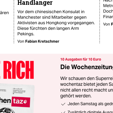
Nach
Handlanger
Metr
Doch
Vor dem chinesischen Konsulat in
lären
Fina
Manchester sind Mitarbeiter gegen
Aktivisten aus Hongkong vorgegangen.
Von
F
Diese fürchten den langen Arm
Pekings.
Von
Fabian Kretschmer
10 Ausgaben für 10 Euro
Die Wochenzeitung
Wir schauen den Superrei
wochentaz bietet jeden S
nicht allen recht macht 
gehört werden.
Jeden Samstag als gedru
Zusätzlich digitale Ausg