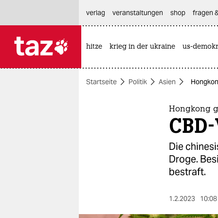
hautnavigation anspringen
hauptinhalt anspringen
footer anspringen
verlag
veranstaltungen
shop
fragen &
hitze
krieg in der ukraine
us-demokr

taz zahl ich
taz zahl ich
Startseite
Politik
Asien
Hongkong
themen
politik
Hongkong g
CBD-V
öko
Die chinesi
gesellschaft
Droge. Bes
bestraft.
kultur
sport
1.2.2023
10:08