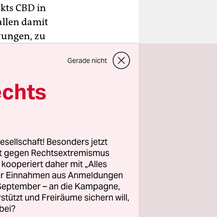
kts CBD in
allen damit
wungen, zu
in der
Gerade nicht
gst daran
Droge
echts
.
e CBD –
stgefühle,
esellschaft! Besonders jetzt
C
– der
rt gegen Rechtsextremismus
bei
z kooperiert daher mit „Alles
ller Einnahmen aus Anmeldungen
gkong
. September – an die Kampagne,
egen
rstützt und Freiräume sichern will,
rechende
bei?