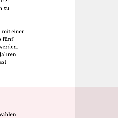
drei
n zu
 mit einer
s fünf
werden.
 Jahren
ast
wahlen