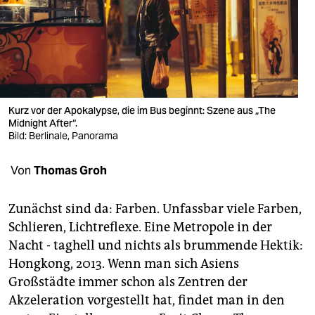
berlin
nord
wahrheit
verlag
Kurz vor der Apokalypse, die im Bus beginnt: Szene aus „The
verlag
Midnight After“.
Bild: Berlinale, Panorama
veranstaltungen
Von
Thomas Groh
shop
fragen & hilfe
Zunächst sind da: Farben. Unfassbar viele Farben,
Schlieren, Lichtreflexe. Eine Metropole in der
unterstützen
Nacht - taghell und nichts als brummende Hektik:
abo
Hongkong, 2013. Wenn man sich Asiens
Großstädte immer schon als Zentren der
genossenschaft
Akzeleration vorgestellt hat, findet man in den