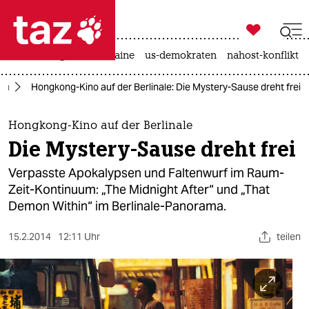

taz zahl ich
hitze
krieg in der ukraine
us-demokraten
nahost-konflikt

taz zahl ich
ilm
Hongkong-Kino auf der Berlinale: Die Mystery-Sause dreht frei
taz zahl ich
themen
Hongkong-Kino auf der Berlinale
Die Mystery-Sause dreht frei
politik
Verpasste Apokalypsen und Faltenwurf im Raum-
öko
Zeit-Kontinuum: „The Midnight After“ und „That
Demon Within“ im Berlinale-Panorama.
gesellschaft
15.2.2014
12:11 Uhr
teilen
kultur
sport