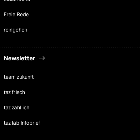
Freie Rede
reingehen
Newsletter
team zukunft
taz frisch
taz zahl ich
taz lab Infobrief