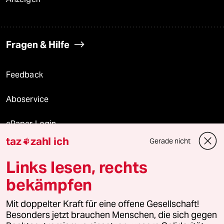
Fragen & Hilfe
Feedback
Aboservice
ePaper Login
taz
zahl ich
Gerade nicht

Downloads für Abonnierende
Links lesen, rechts
bekämpfen
© 2026 taz Verlags und Vertriebs GmbH
Mit doppelter Kraft für eine offene Gesellschaft!
Alle Rechte vorbehalten. Bei rechtlichen Fragen oder für Genehmigungen
wenden Sie sich bitte an
lizenzen@taz.de
Besonders jetzt brauchen Menschen, die sich gegen