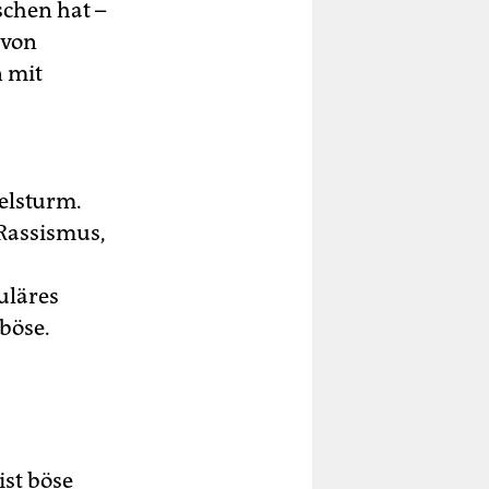
chen hat –
 von
n mit
elsturm.
 Rassismus,
uläres
 böse.
ist böse