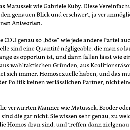
as Matussek wie Gabriele Kuby. Diese Vereinfac
 den genauen Blick und erschwert, ja verunmögli
nen Antworten.
ie CDU genau so „böse“ wie jede andere Partei auc
le sind eine Quantité négligeable, die man so l
lange es opportun ist, und dann fallen lässt wie e
– aus wahltaktischen Gründen, aus Koalitionsräso
et sich immer. Homosexuelle haben, und das mü
der Politik keinen verlässlichen Partner, nicht ei
ie verwirrten Männer wie Matussek, Broder oder 
 sind die gar nicht. Sie wissen sehr genau, zu we
die Homos dran sind, und treffen dann zielgenau