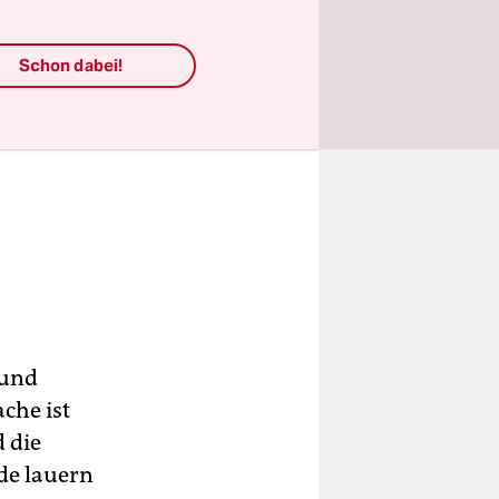
Schon dabei!
 und
che ist
 die
nde lauern