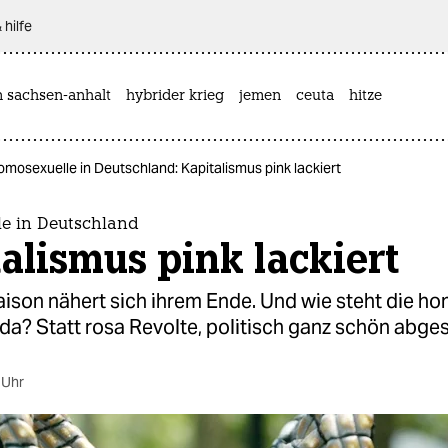
 hilfe
n sachsen-anhalt
hybrider krieg
jemen
ceuta
hitze
mosexuelle in Deutschland: Kapitalismus pink lackiert
e in Deutschland
alismus pink lackiert
ison nähert sich ihrem Ende. Und wie steht die h
? Statt rosa Revolte, politisch ganz schön abgesc
 Uhr