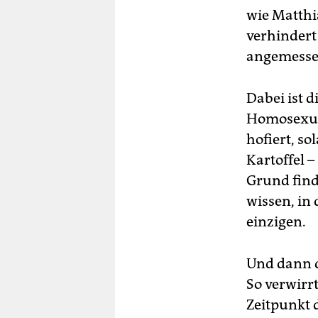
wie Matthi
verhindert
angemesse
Dabei ist d
Homosexuel
hofiert, so
Kartoffel 
Grund find
wissen, in 
einzigen.
Und dann d
So verwirrt
Zeitpunkt 