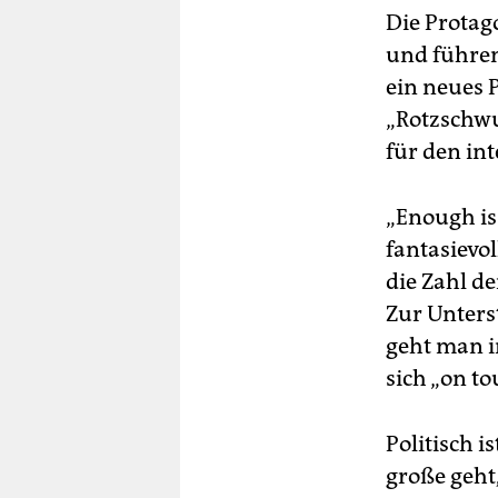
Die Protag
und führen
ein neues 
„Rotzschwu
für den in
„Enough is
fantasievol
die Zahl d
Zur Unters
geht man i
sich „on to
Politisch i
große geht,