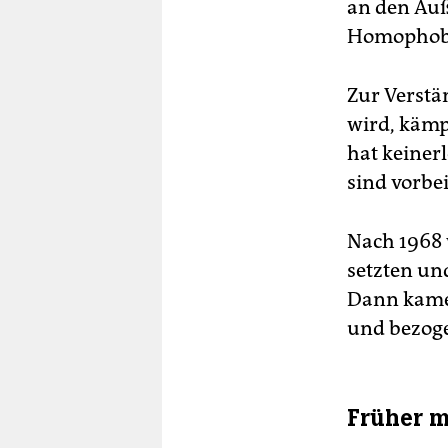
an den Auß
Homophobia
Zur Verstä
wird, kämp
hat keiner
sind vorbe
Nach 1968 
setzten un
Dann kamen
und bezoge
Früher m