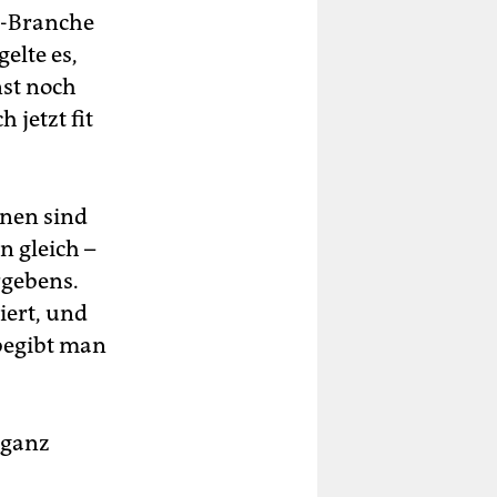
R-Branche
elte es,
nst noch
 jetzt fit
onen sind
n gleich –
rgebens.
iert, und
 begibt man
 ganz