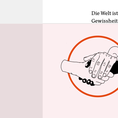
epaper login
Die Welt is
Gewissheit
Zeichen er
Parteien m
halten.
Repräsenta
Wutbürger 
neue Papst
seiner Kir
sich schwu
Klischeeka