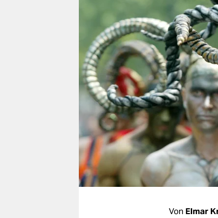
berlin
nord
wahrheit
verlag
verlag
veranstaltungen
shop
fragen & hilfe
unterstützen
abo
genossenschaft
Von
Elmar K