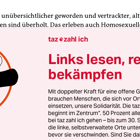
t unübersichtlicher geworden und vertrackter, alt
en sind überholt. Das erleben auch Homosexuell
reichen sie widersprüchlich und verwirrend: Poli
taz
zahl ich

achen ihnen Versprechungen, die sie dann doch 
Links lesen, r
bekämpfen
tive Umfragen ergeben gesteigerte Sympathiewer
in Baden-Württemberg wollen davon nichts wiss
 findet versöhnende Worte, an der Anti-Homo-Do
Mit doppelter Kraft für eine offene G
che ändert sich gar nichts. Die Mainstreammedi
brauchen Menschen, die sich vor O
einsetzen, unsere Solidarität. Die ta
l-lesbischen Themen wie nie und ziehen unbeirrt
beginnt im Zentrum“. 50 Prozent a
rte.
bei taz zahl ich gehen – bis zum 30
die linke, selbstverwaltete Orte unte
bevor sie verschwinden. Sind Sie da