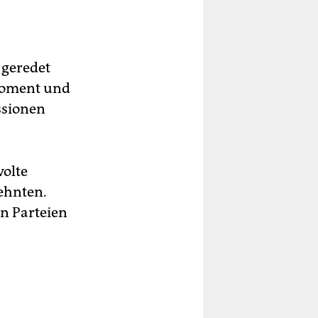
 geredet
 Moment und
ssionen
volte
ehnten.
n Parteien