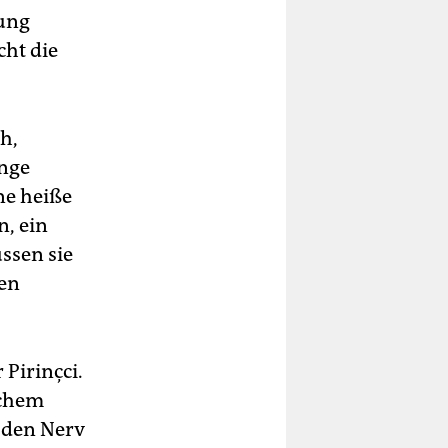
hung
cht die
h,
ange
ine heiße
n, ein
ssen sie
nen
Pirinçci.
lchem
 den Nerv