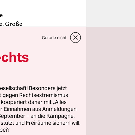
e
e. Große
tische
Gerade nicht
nicht
echts
te, aber
en. Der
ktrin
esellschaft! Besonders jetzt
en widmen
rt gegen Rechtsextremismus
z kooperiert daher mit „Alles
 jede
ller Einnahmen aus Anmeldungen
. September – an die Kampagne,
rstützt und Freiräume sichern will,
bei?