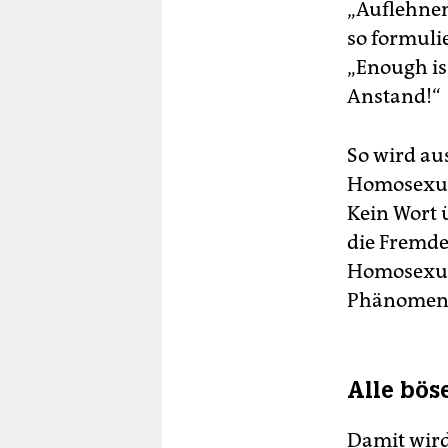
„Auflehnen
so formuli
„Enough is
Anstand!“
So wird au
Homosexuel
Kein Wort 
die Fremde
Homosexuel
Phänomen, d
Alle bös
Damit wird