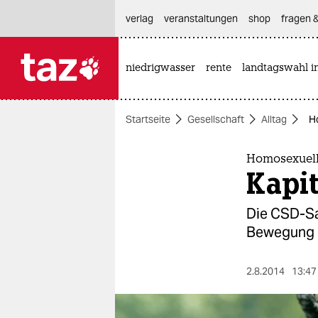
hautnavigation anspringen
hauptinhalt anspringen
footer anspringen
verlag
veranstaltungen
shop
fragen &
niedrigwasser
rente
landtagswahl i

taz zahl ich
taz zahl ich
Startseite
Gesellschaft
Alltag
Ho
themen
politik
Homosexuell
Kapit
öko
Die CSD-Sa
gesellschaft
Bewegung da
kultur
2.8.2014
13:47
sport