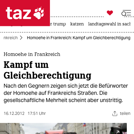

taz zahl ich
bergsteigen
usa unter trump
katzen
landtagswahl in sachs

taz zahl ich
rankreich
Homoehe in Frankreich: Kampf um Gleichberechtigung
taz zahl ich
themen
Homoehe in Frankreich
Kampf um
politik
Gleichberechtigung
öko
Nach den Gegnern zeigen sich jetzt die Befürworter
der Homoehe auf Frankreichs Straßen. Die
gesellschaft
gesellschaftliche Mehrheit scheint aber unstrittig.
kultur
16.12.2012
17:51 Uhr
teilen
sport