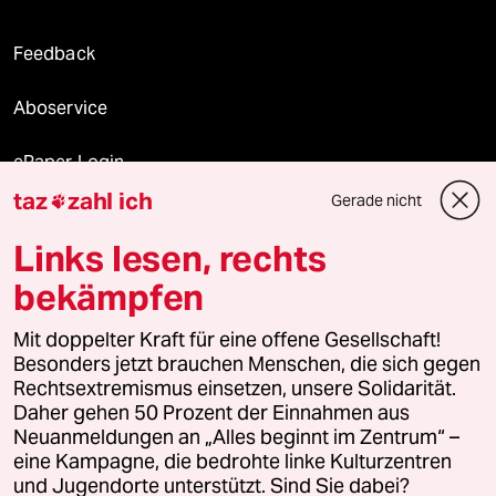
Feedback
Aboservice
ePaper Login
taz
zahl ich
Gerade nicht

Downloads für Abonnierende
Links lesen, rechts
bekämpfen
© 2026 taz Verlags und Vertriebs GmbH
Alle Rechte vorbehalten. Bei rechtlichen Fragen oder für Genehmigungen
Mit doppelter Kraft für eine offene Gesellschaft!
wenden Sie sich bitte an
lizenzen@taz.de
Besonders jetzt brauchen Menschen, die sich gegen
Rechtsextremismus einsetzen, unsere Solidarität.
Daher gehen 50 Prozent der Einnahmen aus
Feedback
Redaktionsstatut
Kommune-Richtlinien
KI-
Neuanmeldungen an „Alles beginnt im Zentrum“ –
eine Kampagne, die bedrohte linke Kulturzentren
Leitlinie
Informant
Datenschutz
Impressum
AGB
und Jugendorte unterstützt. Sind Sie dabei?