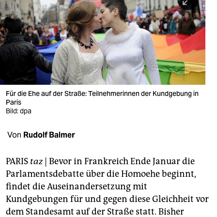
berlin
nord
wahrheit
verlag
verlag
Für die Ehe auf der Straße: Teilnehmerinnen der Kundgebung in
Paris
veranstaltungen
Bild: dpa
shop
Von
Rudolf Balmer
fragen & hilfe
unterstützen
PARIS
taz
| Bevor in Frankreich Ende Januar die
Parlamentsdebatte über die Homoehe beginnt,
abo
findet die Auseinandersetzung mit
Kundgebungen für und gegen diese Gleichheit vor
genossenschaft
dem Standesamt auf der Straße statt. Bisher