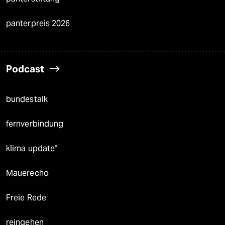
panterpreis 2026
Podcast
bundestalk
fernverbindung
klima update°
Mauerecho
Freie Rede
reingehen