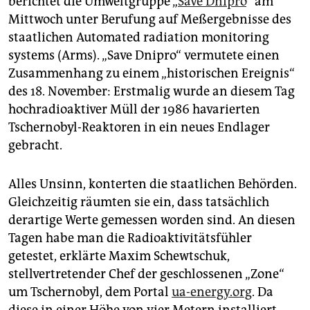
berichtet die Umweltgruppe „
Save Dnipro
“ am
epaper login
Mittwoch unter Berufung auf Meßergebnisse des
staatlichen Automated radiation monitoring
systems (Arms). „Save Dnipro“ vermutete einen
Zusammenhang zu einem „historischen Ereignis“
des 18. November: Erstmalig wurde an diesem Tag
hochradioaktiver Müll der 1986 havarierten
Tschernobyl-Reaktoren in ein neues Endlager
gebracht.
Alles Unsinn, konterten die staatlichen Behörden.
Gleichzeitig räumten sie ein, dass tatsächlich
derartige Werte gemessen worden sind. An diesen
Tagen habe man die Radioaktivitätsfühler
getestet, erklärte Maxim Schewtschuk,
stellvertretender Chef der geschlossenen „Zone“
um Tschernobyl, dem Portal
ua-energy.org
. Da