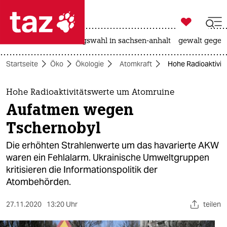

taz zahl ich
hitze
surfen
landtagswahl in sachsen-anhalt
gewalt gegen

taz zahl ich
Startseite
Öko
Ökologie
Atomkraft
Hohe Radioaktivit
taz zahl ich
themen
Hohe Radioaktivitätswerte um Atomruine
Aufatmen wegen
politik
Tschernobyl
öko
Die erhöhten Strahlenwerte um das havarierte AKW
waren ein Fehlalarm. Ukrainische Umweltgruppen
gesellschaft
kritisieren die Informationspolitik der
Atombehörden.
kultur
sport
27.11.2020
13:20 Uhr
teilen