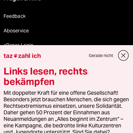
Feedback
Aboservice
ePaper Login
taz
zahl ich
Gerade nicht

Downloads für Abonnierende
Links lesen, rechts
bekämpfen
© 2026 taz Verlags und Vertriebs GmbH
Alle Rechte vorbehalten. Bei rechtlichen Fragen oder für Genehmigungen
Mit doppelter Kraft für eine offene Gesellschaft!
wenden Sie sich bitte an
lizenzen@taz.de
Besonders jetzt brauchen Menschen, die sich gegen
Rechtsextremismus einsetzen, unsere Solidarität.
Daher gehen 50 Prozent der Einnahmen aus
Feedback
Redaktionsstatut
Kommune-Richtlinien
KI-
Neuanmeldungen an „Alles beginnt im Zentrum“ –
eine Kampagne, die bedrohte linke Kulturzentren
Leitlinie
Informant
Datenschutz
Impressum
AGB
und Jugendorte unterstützt. Sind Sie dabei?