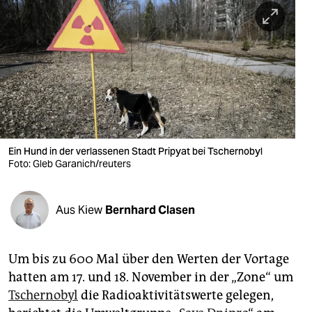
berlin
nord
wahrheit
verlag
verlag
veranstaltungen
Ein Hund in der verlassenen Stadt Pripyat bei Tschernobyl
Foto: Gleb Garanich/reuters
shop
fragen & hilfe
Aus Kiew
Bernhard Clasen
unterstützen
Um bis zu 600 Mal über den Werten der Vortage
abo
hatten am 17. und 18. November in der „Zone“ um
genossenschaft
Tschernobyl
die Radioaktivitätswerte gelegen,