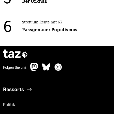
Der Urknall
6
Streit um Rente mit 63
Passgenauer Populismus
taz

Folgen Sie uns
Ressorts
Politik