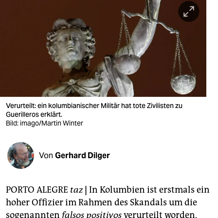
berlin
nord
wahrheit
verlag
verlag
veranstaltungen
Verurteilt: ein kolumbianischer Militär hat tote Zivilisten zu
Guerilleros erklärt.
shop
Bild: imago/Martin Winter
fragen & hilfe
Von
Gerhard Dilger
unterstützen
abo
PORTO ALEGRE
taz
|
In Kolumbien ist erstmals ein
genossenschaft
hoher Offizier im Rahmen des Skandals um die
sogenannten
falsos positivos
verurteilt worden.