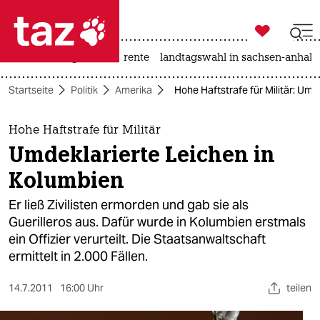

taz zahl ich
hitze
niedrigwasser
rente
landtagswahl in sachsen-anhalt

taz zahl ich
Startseite
Politik
Amerika
Hohe Haftstrafe für Militär: Umd
taz zahl ich
themen
Hohe Haftstrafe für Militär
Umdeklarierte Leichen in
politik
Kolumbien
öko
Er ließ Zivilisten ermorden und gab sie als
Guerilleros aus. Dafür wurde in Kolumbien erstmals
gesellschaft
ein Offizier verurteilt. Die Staatsanwaltschaft
ermittelt in 2.000 Fällen.
kultur
sport
14.7.2011
16:00 Uhr
teilen