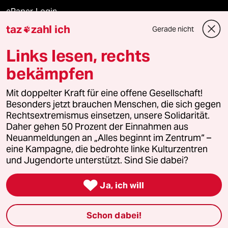
ePaper Login
taz
zahl ich
Gerade nicht

Downloads für Abonnierende
Links lesen, rechts
bekämpfen
© 2026 taz Verlags und Vertriebs GmbH
Alle Rechte vorbehalten. Bei rechtlichen Fragen oder für Genehmigungen
Mit doppelter Kraft für eine offene Gesellschaft!
wenden Sie sich bitte an
lizenzen@taz.de
Besonders jetzt brauchen Menschen, die sich gegen
Rechtsextremismus einsetzen, unsere Solidarität.
Daher gehen 50 Prozent der Einnahmen aus
Feedback
Redaktionsstatut
Kommune-Richtlinien
KI-
Neuanmeldungen an „Alles beginnt im Zentrum“ –
eine Kampagne, die bedrohte linke Kulturzentren
Leitlinie
Informant
Datenschutz
Impressum
AGB
und Jugendorte unterstützt. Sind Sie dabei?
Seitenwende
Einwilligungen widerrufen (Ads)

Ja, ich will
Schon dabei!