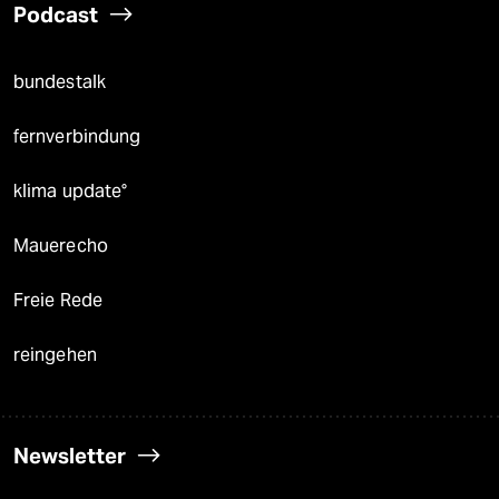
Podcast
bundestalk
fernverbindung
klima update°
Mauerecho
Freie Rede
reingehen
Newsletter