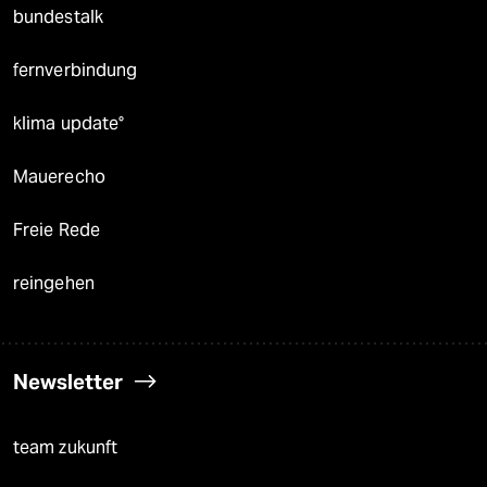
bundestalk
fernverbindung
klima update°
Mauerecho
Freie Rede
reingehen
Newsletter
team zukunft