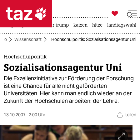

taz zahl ich
bergsteigen
usa unter trump
katzen
hitze
landtagswahl i

taz zahl ich
Öko
Wissenschaft
Hochschulpolitik: Sozialisationsagentur Uni
taz zahl ich
themen
Hochschulpolitik
Sozialisationsagentur Uni
politik
Die Exzellenzinitiative zur Förderung der Forschung
öko
ist eine Chance für alle nicht geförderten
Universitäten. Hier kann man endlich wieder an der
gesellschaft
Zukunft der Hochschulen arbeiten: der Lehre.
kultur
13.10.2007
2:00 Uhr
teilen
sport