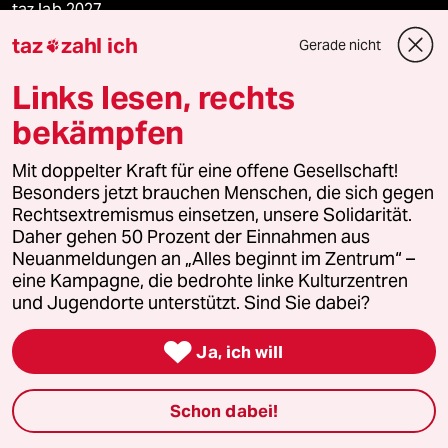
taz lab 2027
taz
zahl ich
Gerade nicht

Links lesen, rechts
Mehr taz Lesestoff
bekämpfen
taz Blogs
Mit doppelter Kraft für eine offene Gesellschaft!
Besonders jetzt brauchen Menschen, die sich gegen
taz FUTURZWEI
Rechtsextremismus einsetzen, unsere Solidarität.
Daher gehen 50 Prozent der Einnahmen aus
Neuanmeldungen an „Alles beginnt im Zentrum“ –
Le Monde diplomatique
eine Kampagne, die bedrohte linke Kulturzentren
und Jugendorte unterstützt. Sind Sie dabei?
taz Archiv

Ja, ich will
Mehr taz Angebote
Schon dabei!