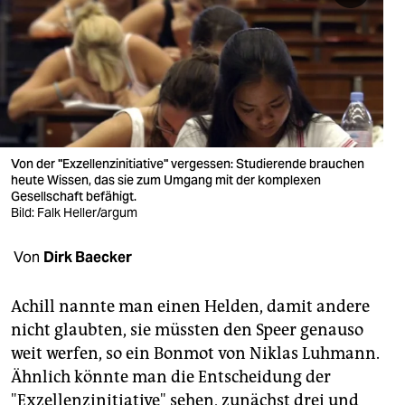
berlin
nord
wahrheit
verlag
verlag
Von der "Exzellenzinitiative" vergessen: Studierende brauchen
heute Wissen, das sie zum Umgang mit der komplexen
veranstaltungen
Gesellschaft befähigt.
Bild: Falk Heller/argum
shop
Von
Dirk Baecker
fragen & hilfe
unterstützen
Achill nannte man einen Helden, damit andere
nicht glaubten, sie müssten den Speer genauso
abo
weit werfen, so ein Bonmot von Niklas Luhmann.
genossenschaft
Ähnlich könnte man die Entscheidung der
"Exzellenzinitiative" sehen, zunächst drei und