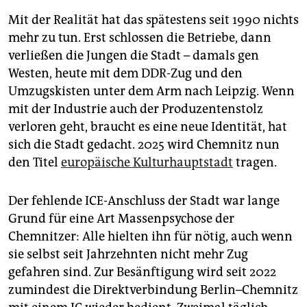
Reichsbahn fahren, DDR-Schnellzug im
Sächsischen
Mit der Realität hat das spätestens seit 1990 nichts
Eisenbahnmuseum
besichtigen, ausrangierte Tatra-
Bahnen vor einem Jugendclub fotografieren und
mehr zu tun. Erst schlossen die Betriebe, dann
dann das Chemnitzer Modell (S-Bahn und
verließen die Jungen die Stadt – damals gen
Straßenbahn in einem) austesten: Chemnitz ist eine
Westen, heute mit dem DDR-Zug und den
Stadt perfekt für Puffer­küsser.
Umzugskisten unter dem Arm nach Leipzig. Wenn
Hindernisse auf dem Weg
mit der Industrie auch der Produzentenstolz
verloren geht, braucht es eine neue Identität, hat
Ob Ersatzverkehr ab Leipzig oder Ticketdschungel
sich die Stadt gedacht. 2025 wird Chemnitz nun
bei der Anfahrt ab Berlin: die Hin­der­nisse liegen auf
den Titel
europäische Kulturhauptstadt
tragen.
den Schienen.
Der fehlende ICE-Anschluss der Stadt war lange
Grund für eine Art Massenpsychose der
Chemnitzer: Alle hielten ihn für nötig, auch wenn
sie selbst seit Jahrzehnten nicht mehr Zug
gefahren sind. Zur Besänftigung wird seit 2022
zumindest die Direktverbindung Berlin–Chemnitz