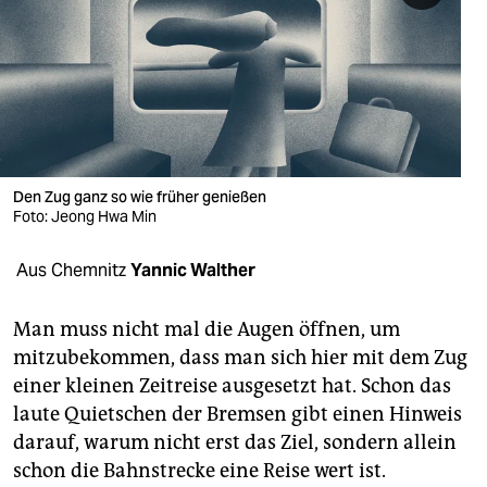
berlin
nord
wahrheit
verlag
verlag
Den Zug ganz so wie früher genießen
Foto: Jeong Hwa Min
veranstaltungen
Aus Chemnitz
Yannic Walther
shop
fragen & hilfe
Man muss nicht mal die Augen öffnen, um
mitzubekommen, dass man sich hier mit dem Zug
unterstützen
einer kleinen Zeitreise ausgesetzt hat. Schon das
abo
laute Quietschen der Bremsen gibt einen Hinweis
darauf, warum nicht erst das Ziel, sondern allein
genossenschaft
schon die Bahnstrecke eine Reise wert ist.