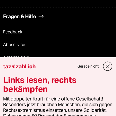
Fragen & Hilfe
Feedback
Aboservice
ePaper Login
taz
zahl ich
Gerade nicht

Downloads für Abonnierende
Links lesen, rechts
bekämpfen
© 2026 taz Verlags und Vertriebs GmbH
Mit doppelter Kraft für eine offene Gesellschaft!
Alle Rechte vorbehalten. Bei rechtlichen Fragen oder für Genehmigungen
wenden Sie sich bitte an
lizenzen@taz.de
Besonders jetzt brauchen Menschen, die sich gegen
Rechtsextremismus einsetzen, unsere Solidarität.