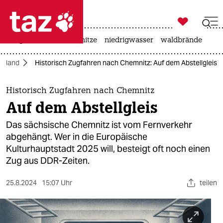

taz zahl ich
krieg in der ukraine
hitze
niedrigwasser
waldbrände

taz zahl ich
dtland
Historisch Zugfahren nach Chemnitz: Auf dem Abstellgleis
taz zahl ich
themen
Historisch Zugfahren nach Chemnitz
Auf dem Abstellgleis
politik
Das sächsische Chemnitz ist vom Fernverkehr
öko
abgehängt. Wer in die Europäische
Kulturhauptstadt 2025 will, besteigt oft noch einen
gesellschaft
Zug aus DDR-Zeiten.
kultur
25.8.2024
15:07 Uhr
teilen
sport