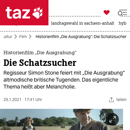

taz zahl ich
niedrigwasser
rente
landtagswahl in sachsen-anhalt
hybri

taz zahl ich
Kultur
Film
Historienfilm „Die Ausgrabung“: Die Schatzsucher
taz zahl ich
themen
Historienfilm „Die Ausgrabung“
Die Schatzsucher
politik
Regisseur Simon Stone feiert mit „Die Ausgrabung“
öko
altmodische britische Tugenden. Das eigentliche
Thema heißt aber Melancholie.
gesellschaft
29.1.2021
17:41 Uhr
teilen
kultur
sport