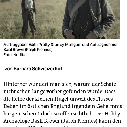
berlin
nord
wahrheit
verlag
Auftraggeber Edith Pretty (Carrey Mulligan) und Auftragnehmer
verlag
Basil Brown (Ralph Fiennes)
Foto: Netflix
veranstaltungen
Von
Barbara Schweizerhof
shop
fragen & hilfe
Hinterher wundert man sich, warum der Schatz
nicht schon lange vorher gefunden wurde. Dass
unterstützen
die Reihe der kleinen Hügel unweit des Flusses
abo
Deben im östlichen England irgendein Geheimnis
bargen, scheint doch so offensichtlich. Der Hobby-
genossenschaft
Archäologe Basil Brown (
Ralph Fiennes
) kann den