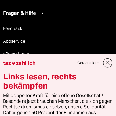
Fragen & Hilfe
Feedback
Aboservice
ePaper Login
taz
zahl ich
Gerade nicht

Downloads für Abonnierende
Links lesen, rechts
bekämpfen
© 2026 taz Verlags und Vertriebs GmbH
Mit doppelter Kraft für eine offene Gesellschaft!
Alle Rechte vorbehalten. Bei rechtlichen Fragen oder für Genehmigungen
wenden Sie sich bitte an
lizenzen@taz.de
Besonders jetzt brauchen Menschen, die sich gegen
Rechtsextremismus einsetzen, unsere Solidarität.
Daher gehen 50 Prozent der Einnahmen aus
Feedback
Redaktionsstatut
Kommune-Richtlinien
KI-