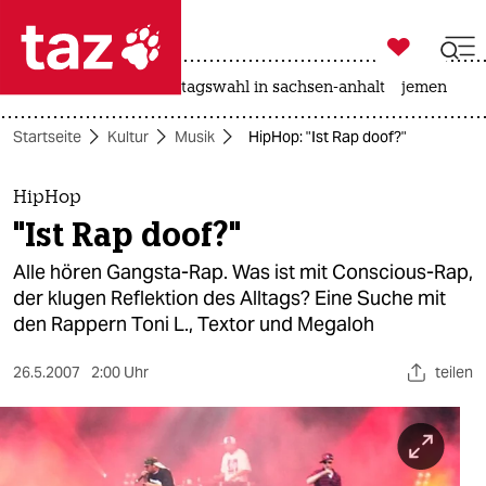

taz zahl ich
drohnen
rente
landtagswahl in sachsen-anhalt
jemen

taz zahl ich
Startseite
Kultur
Musik
HipHop: "Ist Rap doof?"
taz zahl ich
themen
HipHop
"Ist Rap doof?"
politik
Alle hören Gangsta-Rap. Was ist mit Conscious-Rap,
öko
der klugen Reflektion des Alltags? Eine Suche mit
den Rappern Toni L., Textor und Megaloh
gesellschaft
26.5.2007
2:00 Uhr
teilen
kultur
sport