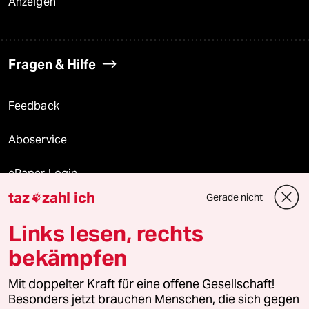
Anzeigen
Fragen & Hilfe
Feedback
Aboservice
ePaper Login
taz
zahl ich
Gerade nicht

Downloads für Abonnierende
Links lesen, rechts
bekämpfen
© 2026 taz Verlags und Vertriebs GmbH
Mit doppelter Kraft für eine offene Gesellschaft!
Alle Rechte vorbehalten. Bei rechtlichen Fragen oder für Genehmigungen
wenden Sie sich bitte an
lizenzen@taz.de
Besonders jetzt brauchen Menschen, die sich gegen