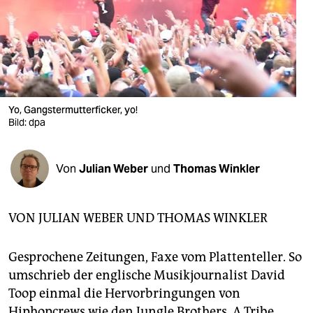
berlin
nord
wahrheit
verlag
Yo, Gangstermutterficker, yo!
verlag
Bild: dpa
veranstaltungen
Von
Julian Weber
und
Thomas Winkler
shop
fragen & hilfe
VON JULIAN WEBER UND THOMAS WINKLER
unterstützen
Gesprochene Zeitungen, Faxe vom Plattenteller. So
abo
umschrieb der englische Musikjournalist David
genossenschaft
Toop einmal die Hervorbringungen von
Hiphopcrews wie den Jungle Brothers, A Tribe