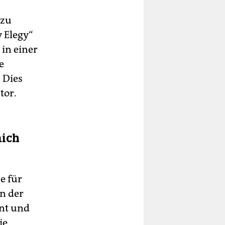
 zu
y Elegy“
in einer
e
 Dies
tor.
mich
e für
n der
nnt und
ie