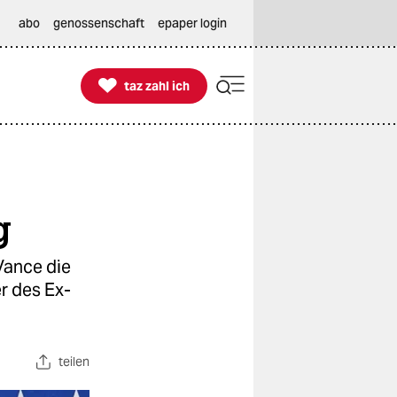
abo
genossenschaft
epaper login

taz zahl ich
taz zahl ich
g
Vance die
r des Ex-
teilen