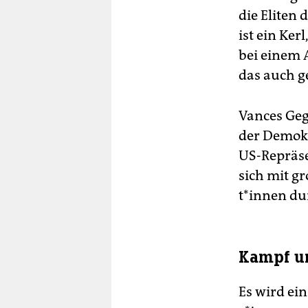
die Eliten
ist ein Ker
bei einem 
das auch g
Vances Ge
der Demokr
US-Repräse
sich mit g
t*in­nen d
Kampf um
Es wird ein