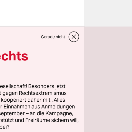
zte
Gerade nicht
m Mittwoch
ur für die
echts
usgezählt
p auf rund
esellschaft! Besonders jetzt
und 24
rt gegen Rechtsextremismus
z kooperiert daher mit „Alles
ller Einnahmen aus Anmeldungen
. September – an die Kampagne,
rstützt und Freiräume sichern will,
bei?