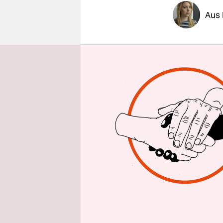
epaper login
Aus 
Der vom fr
Bestseller
die Vorwah
Senatswah
Am Mittwoc
waren, kam
32 Prozent
Prozent au