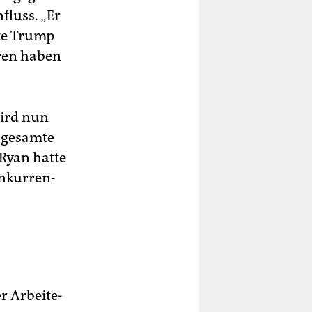
fluss. „Er
rte Trump
eren haben
ird nun
 gesamte
Ryan hatte
­kur­ren­
Ar­bei­te­