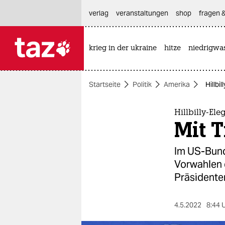
hautnavigation anspringen
hauptinhalt anspringen
footer anspringen
verlag
veranstaltungen
shop
fragen &
krieg in der ukraine
hitze
niedrigwa

taz zahl ich
taz zahl ich
Startseite
Politik
Amerika
Hillbi
themen
politik
Hillbilly-Ele
Mit 
öko
Im US-Bund
gesellschaft
Vorwahlen 
Präsidente
kultur
sport
4.5.2022
8:44 