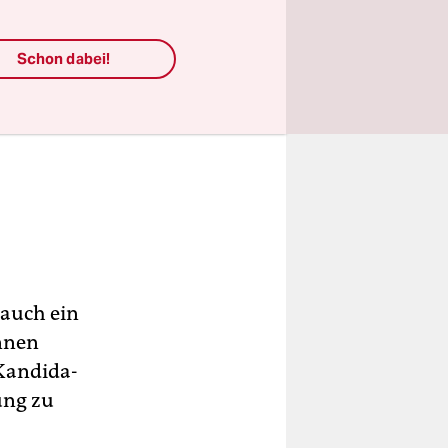
Schon dabei!
 auch ein
n­nen
an­di­da­
ung zu