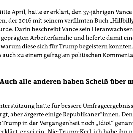
Mitte April, hatte er erklärt, den 37-jährigen Vance
n, der 2016 mit seinem verfilmten Buch „Hillbill
rde. Darin beschreibt Vance sein Heranwachsen 
geprägten Arbeiterfamilie und lieferte damit ein
 warum diese sich für Trump begeistern konnten.
 auch zu einem gefragten politischen Kommenta
Auch alle anderen haben Scheiß über 
terstützung hatte für bessere Umfrageergebniss
rgt, aber ärgerte einige Republikaner*innen. Den
e Trump in der Vergangenheit noch „Idiot“ gena
rklärt, er sei ein „Nie-Trump-Kerl, ich habe ihn n