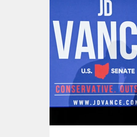
berlin
nord
wahrheit
verlag
verlag
veranstaltungen
shop
fragen & hilfe
unterstützen
abo
genossenschaft