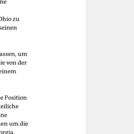
ine
Ohio zu
seinen
lassen, um
ie von der
 einem
e Position
eiliche
ine
nen um die
orgia.