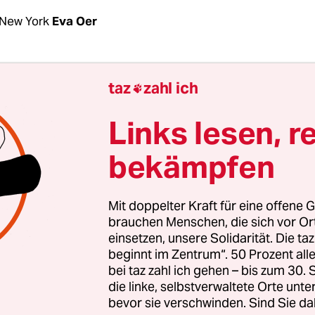
New York
Eva Oer
üheren US-Präsidenten Donald Trump unterstüt
taz
zahl ich

autor und Finanzinvestor J.D. Vance
hat in Ohio a
len der Republikanischen Partei um die Kandidat
Links lesen, r
len im November gewonnen.
bekämpfen
habend, als mehr als 95 Prozent der Stimmen a
 Vance nach Angaben der Nachrichtenagentur a
Mit doppelter Kraft für eine offene G
. Sein größter Konkurrent Josh Mandel zog mit r
brauchen Menschen, die sich vor O
einsetzen, unsere Solidarität. Die ta
f den zweiten Platz.
beginnt im Zentrum“. 50 Prozent a
bei taz zahl ich gehen – bis zum 30
die linke, selbstverwaltete Orte unte
bevor sie verschwinden. Sind Sie da