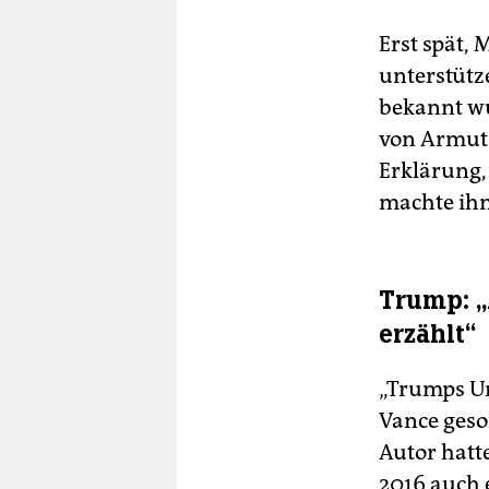
Erst spät, 
unterstütze
bekannt wu
von Armut 
Erklärung,
machte ihn
Trump: „
erzählt“
„Trumps Un
Vance geso
Autor hatt
2016 auch e