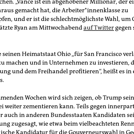
ochen. „Vance ist ein abgehobener Millionär, der e
raus gemacht hat, die Ar­bei­te­r*in­nen­klas­se zu
fen, und er ist die schlechtmöglichste Wahl, um 
, ätzte Ryan am Mittwochabend
auf Twitter
gegen 
 seinen Heimatstaat Ohio „für San Francisco ver
zu machen und in Unternehmen zu investieren, d
rung und dem Freihandel profitieren“, heißt es in
s.
menden Wochen wird sich zeigen, ob Trump sein
ei weiter zementieren kann. Teils gegen innerpart
 er auch in anderen Bundesstaaten Kandidaten se
ung zugesagt, wie etwa beim vielbeachteten Ren
ische Kandidatur für die Gouverneurswahl in Ge