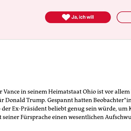

Ja, ich will
ür Vance in seinem Heimatstaat Ohio ist vor allem
r Donald Trump. Gespannt hatten Be­ob­ach­te­r*i
b der Ex-Präsident beliebt genug sein würde, um K
it seiner Fürsprache einen wesentlichen Aufschw