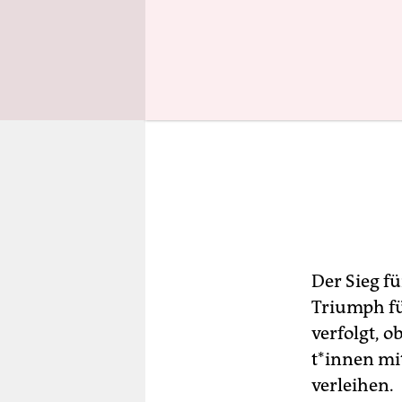
Der Sieg f
Triumph fü
verfolgt, o
t*in­nen m
verleihen.