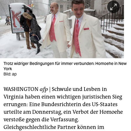
berlin
nord
wahrheit
verlag
verlag
veranstaltungen
Trotz widriger Bedingungen für immer verbunden: Homoehe in New
York
shop
Bild: ap
fragen & hilfe
WASHINGTON
afp
| Schwule und Lesben in
Virginia haben einen wichtigen juristischen Sieg
unterstützen
errungen: Eine Bundesrichterin des US-Staates
abo
urteilte am Donnerstag, ein Verbot der Homoehe
verstoße gegen die Verfassung.
genossenschaft
Gleichgeschlechtliche Partner können im