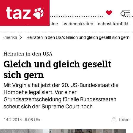

taz zahl ich
hitze
krieg in der ukraine
us-demokraten
nahost-konflikt

taz zahl ich
Amerika
Heiraten in den USA: Gleich und gleich gesellt sich gern
taz zahl ich
themen
Heiraten in den USA
Gleich und gleich gesellt
politik
sich gern
öko
Mit Virginia hat jetzt der 20. US-Bundesstaat die
Homoehe legalisiert. Vor einer
gesellschaft
Grundsatzentscheidung für alle Bundesstaaten
scheut sich der Supreme Court noch.
kultur
sport
14.2.2014
9:08 Uhr
teilen