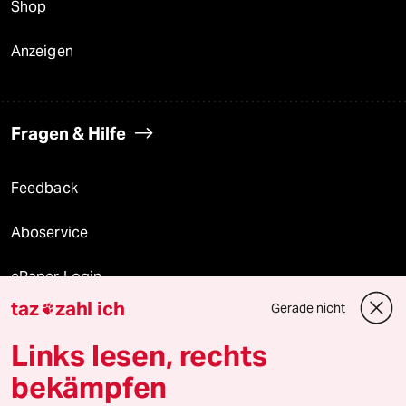
Shop
Anzeigen
Fragen & Hilfe
Feedback
Aboservice
ePaper Login
taz
zahl ich
Gerade nicht

Downloads für Abonnierende
Links lesen, rechts
bekämpfen
© 2026 taz Verlags und Vertriebs GmbH