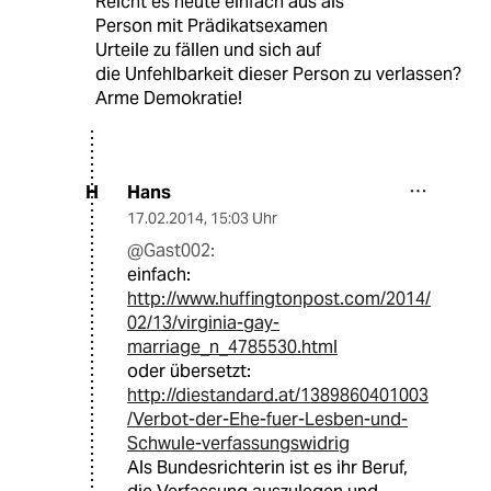
Reicht es heute einfach aus als
Person mit Prädikatsexamen
Urteile zu fällen und sich auf
die Unfehlbarkeit dieser Person zu verlassen?
Arme Demokratie!
Hans
H
17.02.2014
,
15:03 Uhr
@Gast002:
einfach:
http://www.huffingtonpost.com/2014/
02/13/virginia-gay-
marriage_n_4785530.html
oder übersetzt:
http://diestandard.at/1389860401003
/Verbot-der-Ehe-fuer-Lesben-und-
Schwule-verfassungswidrig
Als Bundesrichterin ist es ihr Beruf,