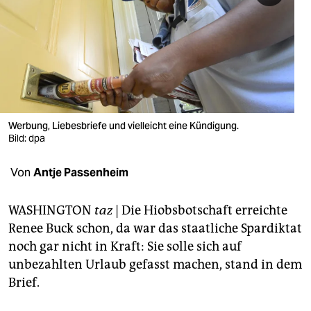
berlin
nord
wahrheit
verlag
verlag
Werbung, Liebesbriefe und vielleicht eine Kündigung.
Bild: dpa
veranstaltungen
Von
Antje Passenheim
shop
fragen & hilfe
WASHINGTON
taz
| Die Hiobsbotschaft erreichte
Renee Buck schon, da war das staatliche Spardiktat
unterstützen
noch gar nicht in Kraft: Sie solle sich auf
abo
unbezahlten Urlaub gefasst machen, stand in dem
Brief.
genossenschaft