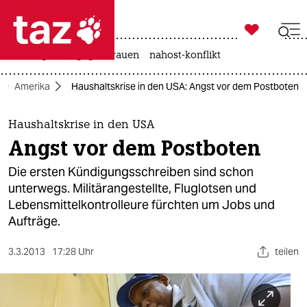

taz zahl ich
hitze
gewalt gegen frauen
nahost-konflikt

taz zahl ich
Amerika
Haushaltskrise in den USA: Angst vor dem Postboten
taz zahl ich
themen
Haushaltskrise in den USA
Angst vor dem Postboten
politik
Die ersten Kündigungsschreiben sind schon
öko
unterwegs. Militärangestellte, Fluglotsen und
Lebensmittelkontrolleure fürchten um Jobs und
gesellschaft
Aufträge.
kultur
3.3.2013
17:28 Uhr
teilen
sport