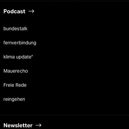
Podcast
bundestalk
fernverbindung
klima update°
Mauerecho
Freie Rede
reingehen
Newsletter