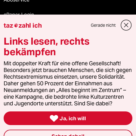
ePaper Login
taz
zahl ich
Gerade nicht

Downloads für Abonnierende
Links lesen, rechts
bekämpfen
© 2026 taz Verlags und Vertriebs GmbH
Mit doppelter Kraft für eine offene Gesellschaft!
Alle Rechte vorbehalten. Bei rechtlichen Fragen oder für Genehmigungen
wenden Sie sich bitte an
lizenzen@taz.de
Besonders jetzt brauchen Menschen, die sich gegen
Rechtsextremismus einsetzen, unsere Solidarität.
Daher gehen 50 Prozent der Einnahmen aus
Feedback
Redaktionsstatut
Kommune-Richtlinien
KI-
Neuanmeldungen an „Alles beginnt im Zentrum“ –
eine Kampagne, die bedrohte linke Kulturzentren
Leitlinie
Informant
Datenschutz
Impressum
AGB
und Jugendorte unterstützt. Sind Sie dabei?
Seitenwende
Einwilligungen widerrufen (Ads)

Ja, ich will