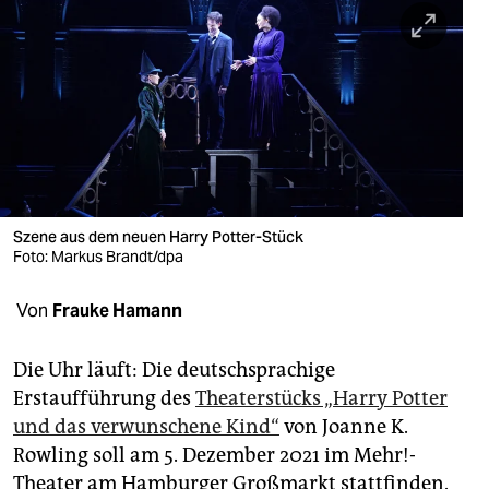
berlin
nord
wahrheit
verlag
verlag
veranstaltungen
Szene aus dem neuen Harry Potter-Stück
Foto: Markus Brandt/dpa
shop
Von
Frauke Hamann
fragen & hilfe
unterstützen
Die Uhr läuft: Die deutschsprachige
Erstaufführung des
Theaterstücks „Harry Potter
abo
und das verwunschene Kind“
von Joanne K.
genossenschaft
Rowling soll am 5. Dezember 2021 im Mehr!-
Theater am Hamburger Großmarkt stattfinden.