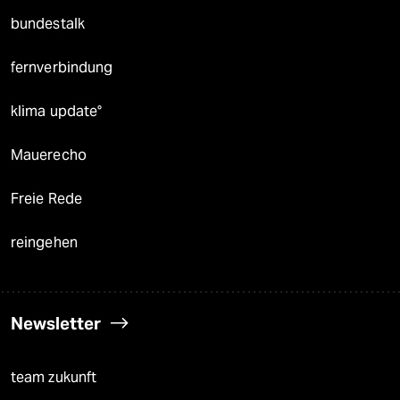
bundestalk
fernverbindung
klima update°
Mauerecho
Freie Rede
reingehen
Newsletter
team zukunft