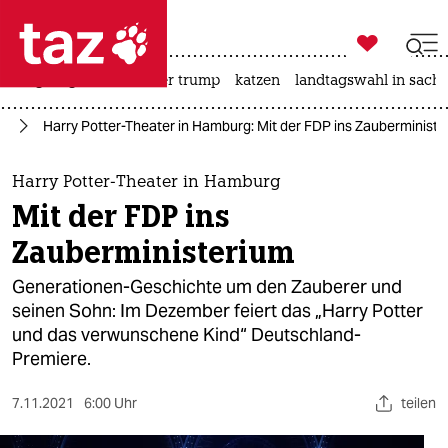

taz zahl ich
bergsteigen
usa unter trump
katzen
landtagswahl in sachs

taz zahl ich
ur
Harry Potter-Theater in Hamburg: Mit der FDP ins Zauberministe
taz zahl ich
themen
Harry Potter-Theater in Hamburg
Mit der FDP ins
politik
Zauberministerium
öko
Generationen-Geschichte um den Zauberer und
seinen Sohn: Im Dezember feiert das „Harry Potter
gesellschaft
und das verwunschene Kind“ Deutschland-
Premiere.
kultur
sport
7.11.2021
6:00 Uhr
teilen