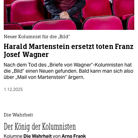
berlin
nord
wahrheit
Neuer Kolumnist für die „Bild“
verlag
Harald Martenstein ersetzt toten Franz
Josef Wagner
verlag
Nach dem Tod des „Briefe von Wagner“-Kolumnisten hat
veranstaltungen
die „Bild“ einen Neuen gefunden. Bald kann man sich also
über „Mail von Martenstein“ ärgern.
shop
1.12.2025
fragen & hilfe
unterstützen
abo
Die Wahrheit
Der König der Kolumnisten
genossenschaft
Kolumne
Die Wahrheit
von
Arno Frank