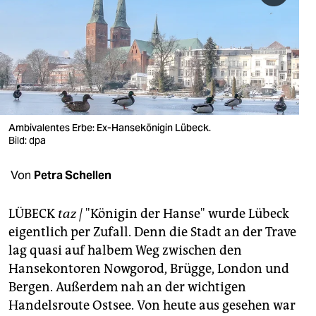
berlin
nord
wahrheit
verlag
verlag
Ambivalentes Erbe: Ex-Hansekönigin Lübeck.
Bild: dpa
veranstaltungen
Von
Petra Schellen
shop
fragen & hilfe
LÜBECK
taz |
"Königin der Hanse" wurde Lübeck
eigentlich per Zufall. Denn die Stadt an der Trave
unterstützen
lag quasi auf halbem Weg zwischen den
abo
Hansekontoren Nowgorod, Brügge, London und
Bergen. Außerdem nah an der wichtigen
genossenschaft
Handelsroute Ostsee. Von heute aus gesehen war