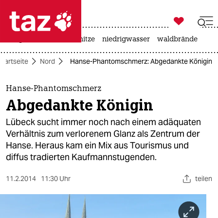

taz zahl ich
krieg in der ukraine
hitze
niedrigwasser
waldbrände

taz zahl ich
Startseite
Nord
Hanse-Phantomschmerz: Abgedankte Königin
taz zahl ich
themen
Hanse-Phantomschmerz
Abgedankte Königin
politik
Lübeck sucht immer noch nach einem adäquaten
öko
Verhältnis zum verlorenem Glanz als Zentrum der
Hanse. Heraus kam ein Mix aus Tourismus und
gesellschaft
diffus tradierten Kaufmannstugenden.
kultur
11.2.2014
11:30 Uhr
teilen
sport