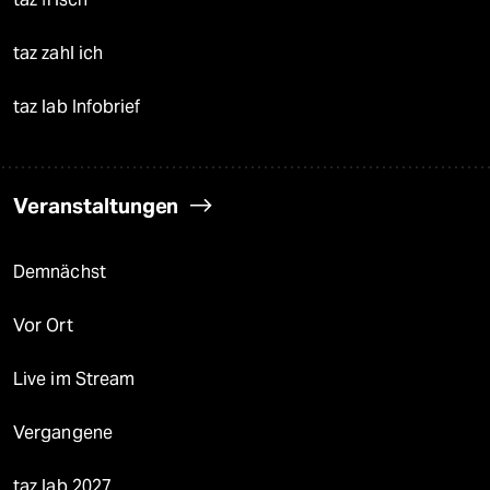
taz zahl ich
taz lab Infobrief
Veranstaltungen
Demnächst
Vor Ort
Live im Stream
Vergangene
taz lab 2027