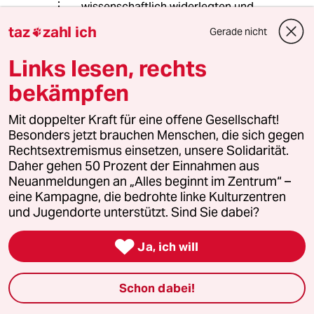
wissenschaftlich widerlegten und
höchstrichterlich dequalifizierten
taz
zahl ich
Gerade nicht

falschaussagen!
ps: bei paranoia soll thc übrigens
Links lesen, rechts
auch ganz gut entspannen (wenn man
nicht angst vor sich selber hat!);-D
bekämpfen
Mit doppelter Kraft für eine offene Gesellschaft!
Besonders jetzt brauchen Menschen, die sich gegen
Jörg
J
Rechtsextremismus einsetzen, unsere Solidarität.
26.01.2014
,
00:14 Uhr
Daher gehen 50 Prozent der Einnahmen aus
@blinde kuh:
Neuanmeldungen an „Alles beginnt im Zentrum“ –
Das Cannabis keine körperliche
eine Kampagne, die bedrohte linke Kulturzentren
Abhängigkeit verursacht ist aber
und Jugendorte unterstützt. Sind Sie dabei?
genauso ein Märchen und eine häufig
verbreitete Lüge von

Ja, ich will
Legalisierungsbefürwortern.
Ich entgifte derzeit von Cannabis und
Schon dabei!
kann daher bestätigen was seriöse
Fachleute auch sagen: Cannabis