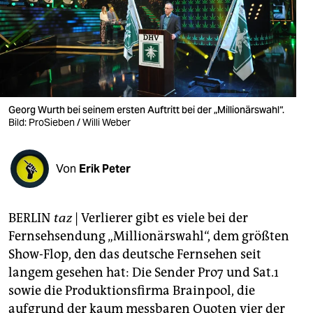
berlin
nord
wahrheit
verlag
Georg Wurth bei seinem ersten Auftritt bei der „Millionärswahl“.
verlag
Bild: ProSieben / Willi Weber
veranstaltungen
Von
Erik Peter
shop
fragen & hilfe
BERLIN
taz
| Verlierer gibt es viele bei der
unterstützen
Fernsehsendung „Millionärswahl“, dem größten
Show-Flop, den das deutsche Fernsehen seit
abo
langem gesehen hat: Die Sender Pro7 und Sat.1
genossenschaft
sowie die Produktionsfirma Brainpool, die
aufgrund der kaum messbaren Quoten vier der