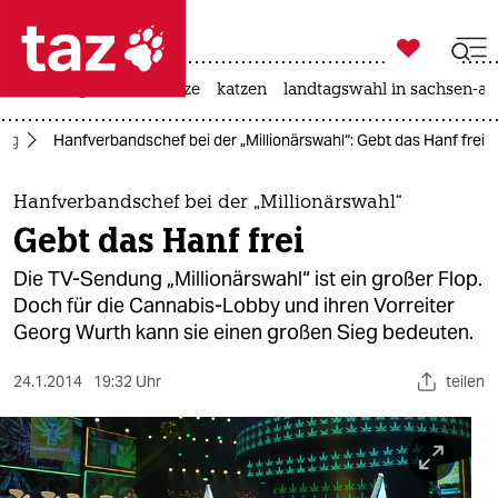

taz zahl ich
iran-krieg
ceuta
hitze
katzen
landtagswahl in sachsen-an

taz zahl ich
tag
Hanfverbandschef bei der „Millionärswahl“: Gebt das Hanf frei
taz zahl ich
themen
Hanfverbandschef bei der „Millionärswahl“
Gebt das Hanf frei
politik
Die TV-Sendung „Millionärswahl“ ist ein großer Flop.
öko
Doch für die Cannabis-Lobby und ihren Vorreiter
Georg Wurth kann sie einen großen Sieg bedeuten.
gesellschaft
24.1.2014
19:32 Uhr
teilen
kultur
sport