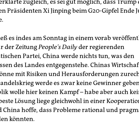
erklärte zugleich, es sei gut möglich, dass Trump
en Präsidenten Xi Jinping beim G20-Gipfel Ende J
e.
ieß es indes am Sonntag in einem vorab veröffent
 der Zeitung
People's Daily
der regierenden
schen Partei, China werde nichts tun, was den
ssen des Landes entgegenstehe. Chinas Wirtschaft 
önne mit Risiken und Herausforderungen zure
andelskrieg werde es zwar keine Gewinner geben
lik wolle hier keinen Kampf – habe aber auch ke
beste Lösung liege gleichwohl in einer Kooperatio
 China hoffe, dass Probleme rational und pragm
den könnten.