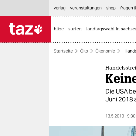
hautnavigation anspringen
hauptinhalt anspringen
footer anspringen
verlag
veranstaltungen
shop
fragen &
hitze
surfen
landtagswahl in sachse

taz zahl ich
taz zahl ich
Startseite
Öko
Ökonomie
Hande
themen
politik
Handelsstre
Kein
öko
Die USA be
gesellschaft
Juni 2018 a
kultur
13.5.2019
9:30
sport