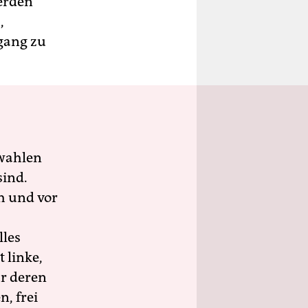
erden
,
gang zu
wahlen
sind.
h und vor
lles
 linke,
ür deren
n, frei