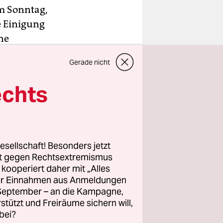
m Sonntag,
e Einigung
ne
 schadeten.
Gerade nicht
 auf Zeit
echts
ßten
remst. In
.
Dann
he Waren
esellschaft! Besonders jetzt
esischen
rt gegen Rechtsextremismus
z kooperiert daher mit „Alles
sind.
ller Einnahmen aus Anmeldungen
. September – an die Kampagne,
rstützt und Freiräume sichern will,
bei?