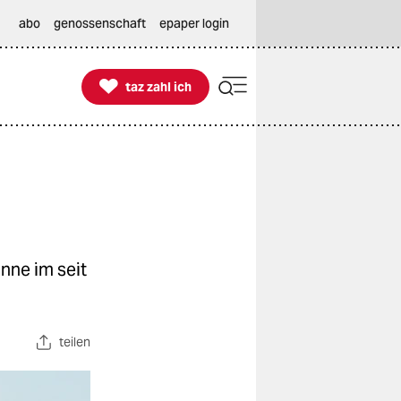
abo
genossenschaft
epaper login

taz zahl ich
taz zahl ich
nne im seit
teilen