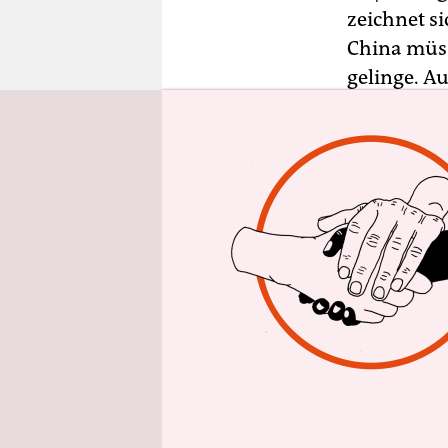
epaper login
zeichnet s
China müss
gelinge. A
„bitteren 
US-Präside
zu spielen.
Wirtschaft
den letzte
aber kündi
an.
Zudem d
Importe zu