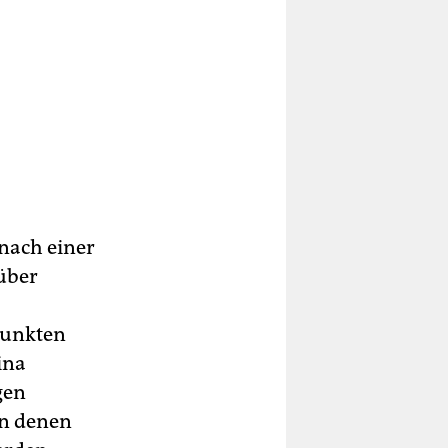
nach einer
über
Punkten
ina
gen
in denen