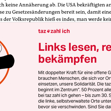
ich keine Annäherung ab. Die USA bekräftigten a
e zu Gesetzesänderungen bereit sein, damit ein
us der Volksrepublik hieß es indes, man werde kei
Früchte“ schlucken, die den Interessen des Landes
taz
zahl ich

nt Donald Trump warnte China via Twitter davor,
Links lesen, r
 Seit Juli 2018 überziehen sich die beiden weltgrö
bekämpfen
smächte mit Zöllen, was die globale Konjunktur b
n Wochen hatte sich eine Annäherung angedeutet
gte Trump zusätzliche Importzölle auf chinesisc
Mit doppelter Kraft für eine offene G
rohte er damit, auch Zölle auf alle übrigen chin
brauchen Menschen, die sich vor O
einsetzen, unsere Solidarität. Die ta
 erhöhen, die bislang davon noch ausgenommen 
beginnt im Zentrum“. 50 Prozent a
bei taz zahl ich gehen – bis zum 30
die linke, selbstverwaltete Orte unte
bevor sie verschwinden. Sind Sie da