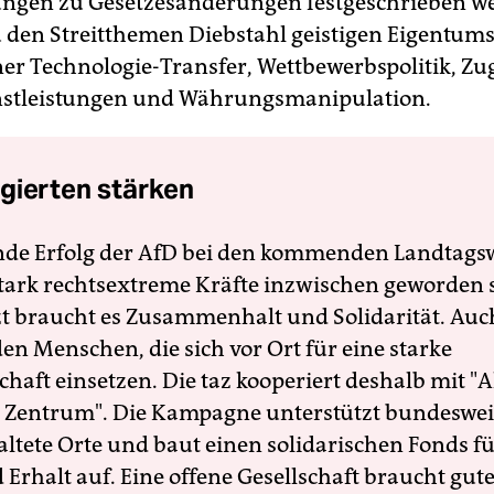
ungen zu Gesetzesänderungen festgeschrieben w
zu den Streitthemen Diebstahl geistigen Eigentums
r Technologie-Transfer, Wettbewerbspolitik, Zu
nstleistungen und Währungsmanipulation.
gierten stärken
nde Erfolg der AfD bei den kommenden Landtags
 stark rechtsextreme Kräfte inzwischen geworden 
zt braucht es Zusammenhalt und Solidarität. Auc
en Menschen, die sich vor Ort für eine starke
schaft einsetzen. Die taz kooperiert deshalb mit "A
 Zentrum". Die Kampagne unterstützt bundesweit
altete Orte und baut einen solidarischen Fonds f
Erhalt auf. Eine offene Gesellschaft braucht gute