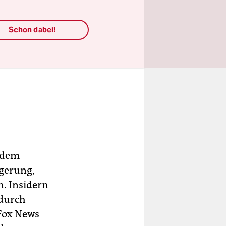
Schon dabei!
 dem
igerung,
. Insidern
 durch
 Fox News