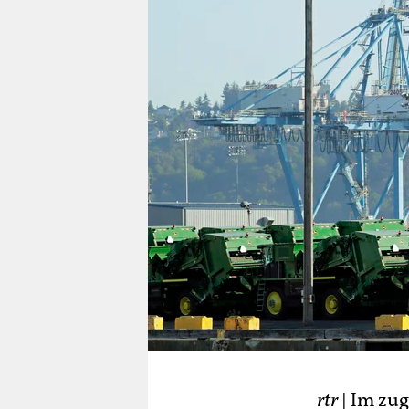
berlin
nord
wahrheit
verlag
verlag
veranstaltungen
shop
fragen & hilfe
unterstützen
abo
genossenschaft
rtr
| Im zug