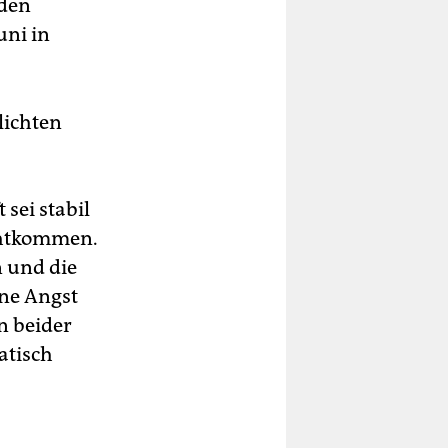
 den
uni in
lichten
sei stabil
chtkommen.
 und die
ine Angst
n beider
atisch