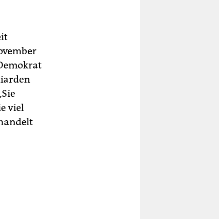
it
November
 Demokrat
liarden
„Sie
e viel
handelt