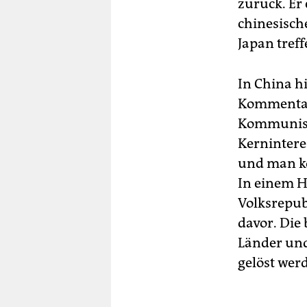
zurück. Er 
chinesisch
Japan treff
In China h
Kommentar
Kommunisti
Kernintere
und man k
In einem H
Volksrepub
davor. Die 
Länder und
gelöst wer