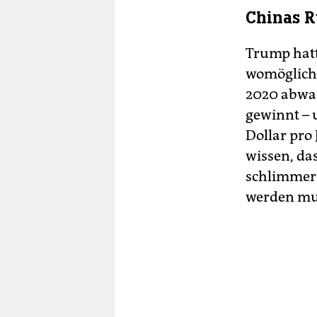
Chinas R
Trump hatt
womöglich
2020 abwar
gewinnt – 
Dollar pro
wissen, das
schlimmer 
werden mus