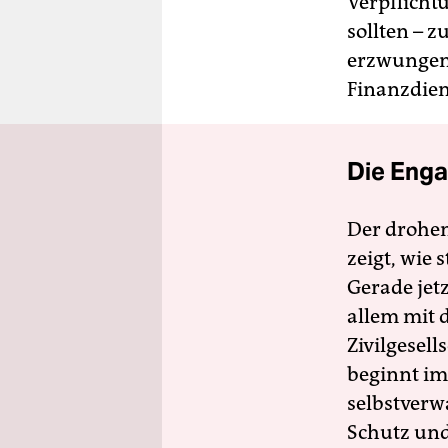
Verpflicht
sollten – 
erzwungene
Finanzdie
Die Enga
Der drohe
zeigt, wie
Gerade jet
allem mit d
Zivilgesell
beginnt im
selbstverw
Schutz und 