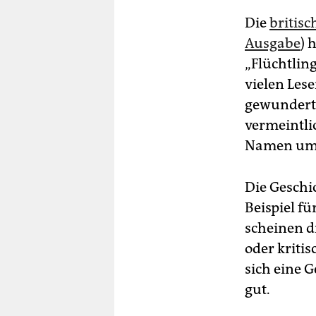
Die
britis
Ausgabe
) 
„Flüchtlin
vielen Lese
gewundert,
vermeintli
Namen um 
Die Geschi
Beispiel f
scheinen di
oder kriti
sich eine G
gut.