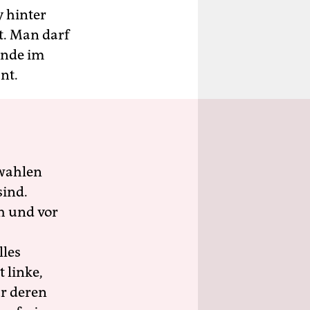
y hinter
. Man darf
ende im
nt.
wahlen
sind.
h und vor
lles
 linke,
ür deren