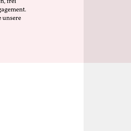
n, frei
ngagement.
e unsere