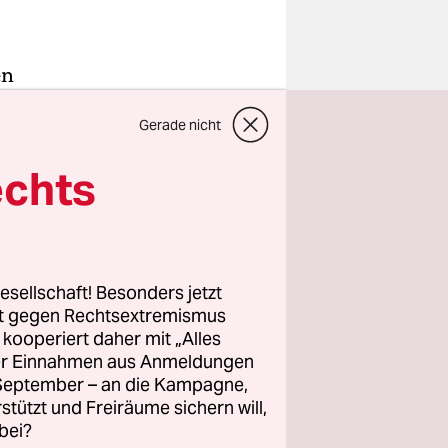
en
lleicht ist
Gerade nicht
mit der
ßen“
echts
 einem
auf den
esellschaft! Besonders jetzt
ount für
rt gegen Rechtsextremismus
Afrikaner
z kooperiert daher mit „Alles
ller Einnahmen aus Anmeldungen
ie
. September – an die Kampagne,
samen Weg
rstützt und Freiräume sichern will,
ne
bei?