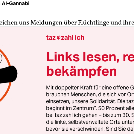
 Al-Gannabi
reichen uns Meldungen über Flüchtlinge und ihr
 die es bis ins sichere Europa schaffen wollen. Vie
taz
zahl ich

und, warum manche Medien nicht mehr kritisch 
mgehen, oder liegt das einfach an unserer „gro
Links lesen, r
e an deren Schicksal? Da kann es nämlich auch
ienhaus passieren, dass es einer Werbeagentur 
bekämpfen
Mit doppelter Kraft für eine offene G
sche Agentur hatte die Idee,
einen Instagram-Acc
brauchen Menschen, die sich vor O
blichen „abdoudiouf1993“
anzulegen. Der junge 
einsetzen, unsere Solidarität. Die ta
beginnt im Zentrum“. 50 Prozent a
rte eine Woche lang über Fotos und Hashtags (w
bei taz zahl ich gehen – bis zum 30
od
und
#foodporn
– komisch, oder?) seinen müh
die linke, selbstverwaltete Orte unte
a. Doch dann kam heraus: Alles nur ein Fake, ei
bevor sie verschwinden. Sind Sie da