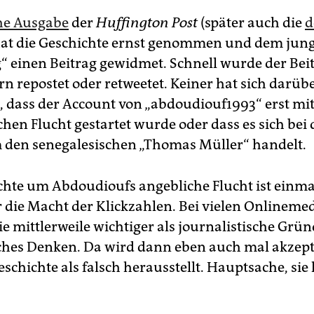
che Ausgabe
der
Huffington Post
(später auch die
d
hat die Geschichte ernst genommen und dem jun
g“ einen Beitrag gewidmet. Schnell wurde der Bei
rn repostet oder retweetet. Keiner hat sich darüb
 dass der Account von „abdoudiouf1993“ erst mit
chen Flucht gestartet wurde oder dass es sich bei
den senegalesischen „Thomas Müller“ handelt.
chte um Abdoudioufs angebliche Flucht ist einma
ür die Macht der Klickzahlen. Bei vielen Onlineme
e mittlerweile wichtiger als journalistische Grün
sches Denken. Da wird dann eben auch mal akzepti
eschichte als falsch herausstellt. Hauptsache, sie k