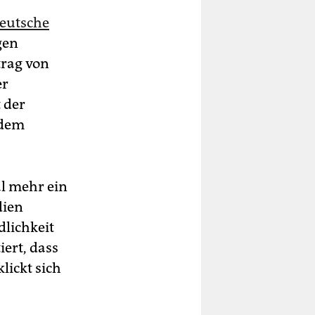
eutsche
gen
trag von
er
 der
 dem
l mehr ein
dien
dlichkeit
ert, dass
lickt sich