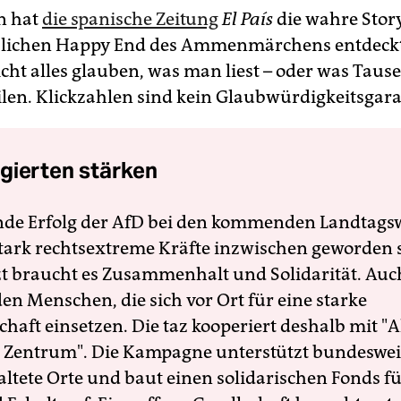
rn hat
die spanische Zeitung
El País
die wahre Stor
lichen Happy End des Ammenmärchens entdeckt
cht alles glauben, was man liest – oder was Taus
eilen. Klickzahlen sind kein Glaubwürdigkeitsgara
gierten stärken
nde Erfolg der AfD bei den kommenden Landtags
 stark rechtsextreme Kräfte inzwischen geworden 
zt braucht es Zusammenhalt und Solidarität. Auc
en Menschen, die sich vor Ort für eine starke
schaft einsetzen. Die taz kooperiert deshalb mit "A
 Zentrum". Die Kampagne unterstützt bundesweit
altete Orte und baut einen solidarischen Fonds f