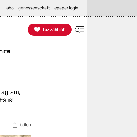
abo
genossenschaft
epaper login

taz zahl ich
taz zahl ich
mittel
stagram,
Es ist
teilen