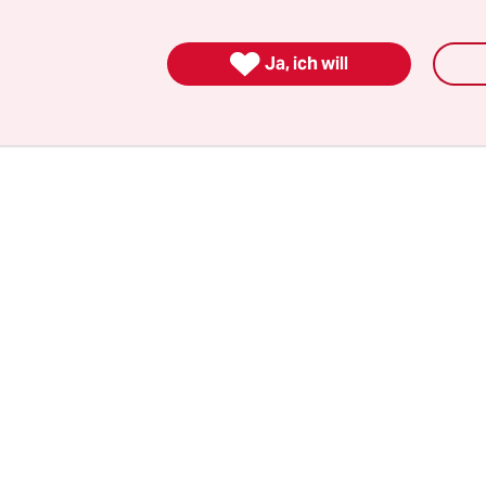
n für eine Fotoausstellung in Barcelona. Hinter
f1993“ steckt in Wahrheit der spanische Handbal

Ja, ich will