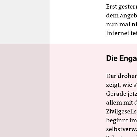
Erst geste
dem angeb
nun mal ni
Internet t
Die Enga
Der drohe
zeigt, wie
Gerade jet
allem mit d
Zivilgesell
beginnt im
selbstverw