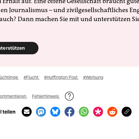
Erhalt auf. Eine offene Gesellschaft braucht gute
en Journalismus – und zivilgesellschaftliches E
 auch? Dann machen Sie mit und unterstützen Si
nterstützen
lüchtlinge
#Flucht
#Huffington Post
#Werbung
ommentieren
Fehlerhinweis
 teilen