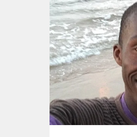
berlin
nord
wahrheit
verlag
verlag
veranstaltungen
shop
fragen & hilfe
unterstützen
abo
genossenschaft