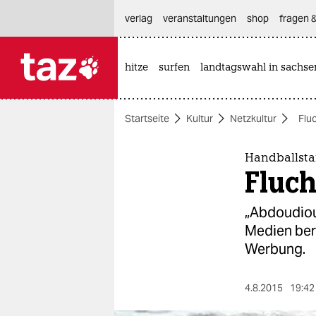
hautnavigation anspringen
hauptinhalt anspringen
footer anspringen
verlag
veranstaltungen
shop
fragen &
hitze
surfen
landtagswahl in sachse

taz zahl ich
taz zahl ich
Startseite
Kultur
Netzkultur
Flu
themen
politik
Handballstar
Fluch
öko
„Abdoudiou
gesellschaft
Medien beri
Werbung.
kultur
sport
4.8.2015
19:42