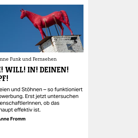
mne Funk und Fernsehen
! WILL! IN! DEINEN!
PF!
eien und Stöhnen – so funktioniert
owerbung. Erst jetzt untersuchen
enschaftlerInnen, ob das
aupt effektiv ist.
Anne Fromm