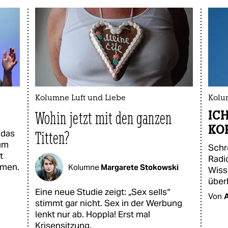
Kolumne Luft und Liebe
Kolu
ICH
Wohin jetzt mit den ganzen
KO
 das
Titten?
um
Schr
t
Radi
mmen.
Kolumne
Margarete Stokowski
Wiss
überh
Eine neue Studie zeigt: „Sex sells“
Von
stimmt gar nicht. Sex in der Werbung
lenkt nur ab. Hoppla! Erst mal
Krisensitzung.