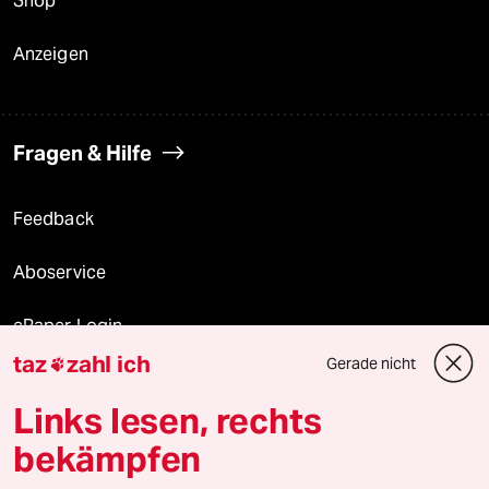
Shop
Anzeigen
Fragen & Hilfe
Feedback
Aboservice
ePaper Login
taz
zahl ich
Gerade nicht

Downloads für Abonnierende
Links lesen, rechts
bekämpfen
© 2026 taz Verlags und Vertriebs GmbH