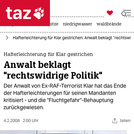

taz zahl ich
krieg in der ukraine
hitze
niedrigwasser
waldbrände

taz zahl ich
nd
Hafterleichterung für Klar gestrichen: Anwalt beklagt "rechtswidri
taz zahl ich
themen
Hafterleichterung für Klar gestrichen
Anwalt beklagt
politik
"rechtswidrige Politik"
öko
Der Anwalt von Ex-RAF-Terrorist Klar hat das Ende
der Hafterleichterungen für seinen Mandanten
gesellschaft
kritisiert - und die "Fluchtgefahr"-Behauptung
zurückgewiesen.
kultur
sport
4.2.2008
2:00 Uhr
teilen