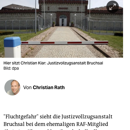
berlin
nord
wahrheit
verlag
verlag
veranstaltungen
Hier sitzt Christian Klar: Justizvollzugsanstalt Bruchsal
Bild: dpa
shop
fragen & hilfe
Von
Christian Rath
unterstützen
abo
"Fluchtgefahr" sieht die Justizvollzugsanstalt
genossenschaft
Bruchsal bei dem ehemaligen RAF-Mitglied