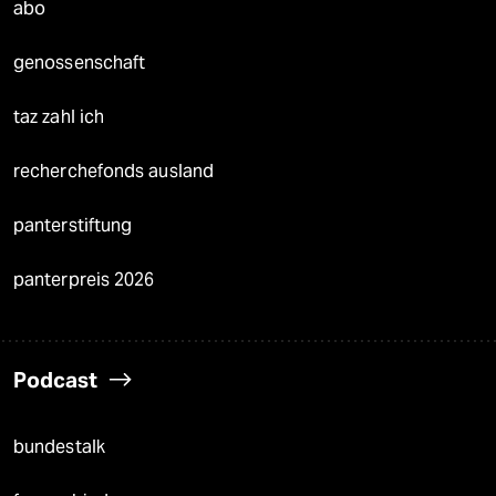
abo
genossenschaft
taz zahl ich
recherchefonds ausland
panterstiftung
panterpreis 2026
Podcast
bundestalk