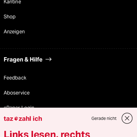
Kantine
Shop
Anzeigen
Fragen & Hilfe
Feedback
Aboservice
ePaper Login
taz
zahl ich
Gerade nicht

Downloads für Abonnierende
Links lesen, rechts