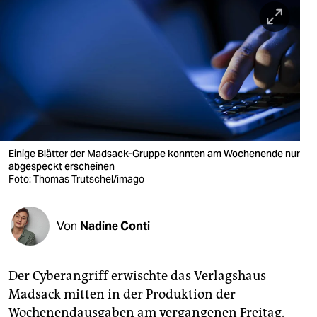
berlin
nord
wahrheit
verlag
verlag
veranstaltungen
Einige Blätter der Madsack-Gruppe konnten am Wochenende nur
abgespeckt erscheinen
shop
Foto: Thomas Trutschel/imago
fragen & hilfe
Von
Nadine Conti
unterstützen
abo
Der Cyberangriff erwischte das Verlagshaus
genossenschaft
Madsack mitten in der Produktion der
Wochenendausgaben am vergangenen Freitag.