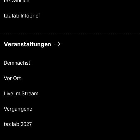
taz zahl ich
taz lab Infobrief
Veranstaltungen
Demnächst
Vor Ort
Live im Stream
Vergangene
taz lab 2027