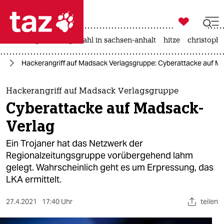

taz zahl ich
iran-krieg
landtagswahl in sachsen-anhalt
hitze
christophe

taz zahl ich
en
Hackerangriff auf Madsack Verlagsgruppe: Cyberattacke auf M
taz zahl ich
themen
Hackerangriff auf Madsack Verlagsgruppe
Cyberattacke auf Madsack-
politik
Verlag
öko
Ein Trojaner hat das Netzwerk der
Regionalzeitungsgruppe vorübergehend lahm
gesellschaft
gelegt. Wahrscheinlich geht es um Erpressung, das
LKA ermittelt.
kultur
sport
27.4.2021
17:40 Uhr
teilen