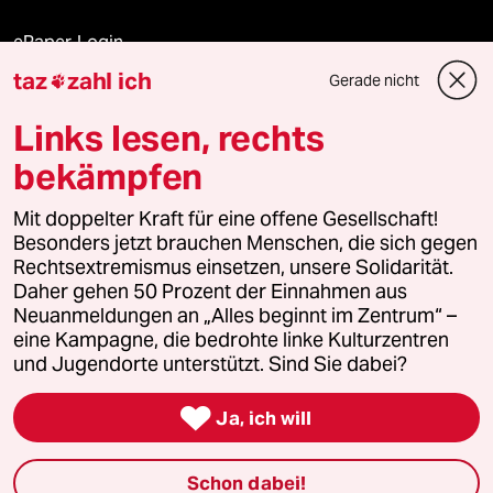
ePaper Login
taz
zahl ich
Gerade nicht

Downloads für Abonnierende
Links lesen, rechts
bekämpfen
© 2026 taz Verlags und Vertriebs GmbH
Mit doppelter Kraft für eine offene Gesellschaft!
Alle Rechte vorbehalten. Bei rechtlichen Fragen oder für Genehmigungen
wenden Sie sich bitte an
lizenzen@taz.de
Besonders jetzt brauchen Menschen, die sich gegen
Rechtsextremismus einsetzen, unsere Solidarität.
Daher gehen 50 Prozent der Einnahmen aus
Feedback
Redaktionsstatut
Kommune-Richtlinien
KI-
Neuanmeldungen an „Alles beginnt im Zentrum“ –
eine Kampagne, die bedrohte linke Kulturzentren
Leitlinie
Informant
Datenschutz
Impressum
AGB
und Jugendorte unterstützt. Sind Sie dabei?
Seitenwende
Einwilligungen widerrufen (Ads)

Ja, ich will
Schon dabei!