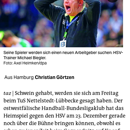
berlin
nord
wahrheit
verlag
verlag
Seine Spieler werden sich einen neuen Arbeitgeber suchen: HSV-
Trainer Michael Biegler.
veranstaltungen
Foto: Axel Heimken/dpa
shop
Aus Hamburg
Christian Görtzen
fragen & hilfe
taz
| Schwein gehabt, werden sie sich am Freitag
unterstützen
beim TuS Nettelstedt-Lübbecke gesagt haben. Der
ostwestfälische Handball-Bundesligaklub hat das
abo
Heimspiel gegen den HSV am 23. Dezember gerade
genossenschaft
noch über die Bühne bringen können, obwohl es