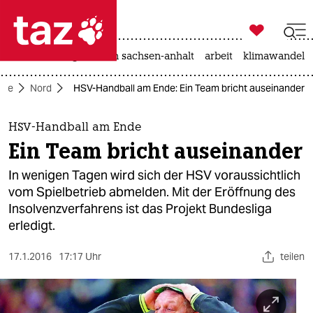

taz zahl ich
hitze
landtagswahl in sachsen-anhalt
arbeit
klimawandel

taz zahl ich
eite
Nord
HSV-Handball am Ende: Ein Team bricht auseinander
taz zahl ich
themen
HSV-Handball am Ende
Ein Team bricht auseinander
politik
In wenigen Tagen wird sich der HSV voraussichtlich
öko
vom Spielbetrieb abmelden. Mit der Eröffnung des
Insolvenzverfahrens ist das Projekt Bundesliga
gesellschaft
erledigt.
kultur
17.1.2016
17:17 Uhr
teilen
sport