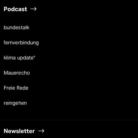
Podcast
bundestalk
fernverbindung
klima update°
Mauerecho
Freie Rede
reingehen
Newsletter