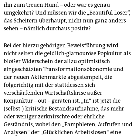
berlin
ihn zum treuen Hund – oder war es genau
umgekehrt? Und müssen wir die „Beautiful Loser“,
nord
das Scheitern überhaupt, nicht nun ganz anders
wahrheit
sehen – nämlich durchaus positiv?
verlag
Bei der hierzu gehörigen Beweisführung wird
nicht selten die geldlich-glamouröse Popkultur als
verlag
bloßer Widerschein der allzu optimistisch
veranstaltungen
eingeschätzten Transformationsökonomie und
der neuen Aktienmärkte abgestempelt, die
shop
folgerichtig mit der stattdessen sich
fragen & hilfe
verschärfenden Wirtschaftskrise außer
unterstützen
Konjunktur – out – geraten ist. „In“ ist jetzt die
(selbst-) kritische Bestandsaufnahme, das mehr
abo
oder weniger zerknirschte oder ehrliche
Geständnis, wobei den „Pamphleten, Aufrufen und
genossenschaft
Analysen“ der „Glücklichen Arbeitslosen“ eine