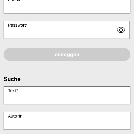
Passwort
*
Bitte füllen Sie alle Pflichtfelder (*) aus, um fortfahren zu können.
Suche
Text
*
AutorIn
Bitte füllen Sie alle Pflichtfelder (*) aus, um fortfahren zu können.