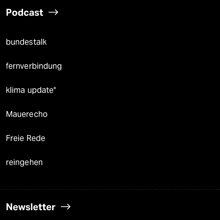
Podcast
bundestalk
fernverbindung
klima update°
Mauerecho
Freie Rede
reingehen
Newsletter