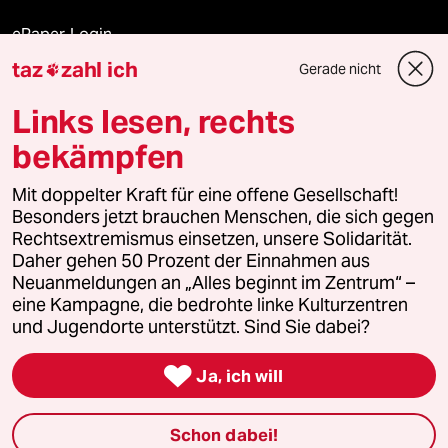
ePaper Login
taz
zahl ich
Gerade nicht

Downloads für Abonnierende
Links lesen, rechts
bekämpfen
© 2026 taz Verlags und Vertriebs GmbH
Mit doppelter Kraft für eine offene Gesellschaft!
Alle Rechte vorbehalten. Bei rechtlichen Fragen oder für Genehmigungen
wenden Sie sich bitte an
lizenzen@taz.de
Besonders jetzt brauchen Menschen, die sich gegen
Rechtsextremismus einsetzen, unsere Solidarität.
Daher gehen 50 Prozent der Einnahmen aus
Feedback
Redaktionsstatut
Kommune-Richtlinien
KI-
Neuanmeldungen an „Alles beginnt im Zentrum“ –
eine Kampagne, die bedrohte linke Kulturzentren
Leitlinie
Informant
Datenschutz
Impressum
AGB
und Jugendorte unterstützt. Sind Sie dabei?
Seitenwende
Einwilligungen widerrufen (Ads)

Ja, ich will
Schon dabei!