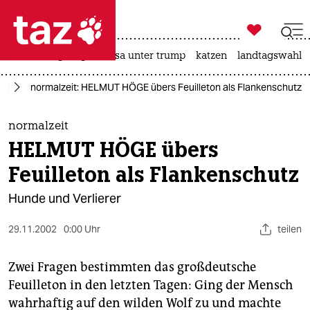

taz zahl ich
hitze
bergsteigen
usa unter trump
katzen
landtagswahl i

taz zahl ich
kel
normalzeit: HELMUT HÖGE übers Feuilleton als Flankenschutz
taz zahl ich
themen
normalzeit
HELMUT HÖGE übers
politik
Feuilleton als Flankenschutz
öko
Hunde und Verlierer
gesellschaft
29.11.2002
0:00 Uhr
teilen
kultur
Zwei Fragen bestimmten das großdeutsche
sport
Feuilleton in den letzten Tagen: Ging der Mensch
wahrhaftig auf den wilden Wolf zu und machte