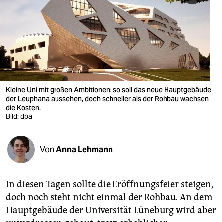
berlin
nord
wahrheit
verlag
verlag
Kleine Uni mit großen Ambitionen: so soll das neue Hauptgebäude
der Leuphana aussehen, doch schneller als der Rohbau wachsen
veranstaltungen
die Kosten.
Bild: dpa
shop
fragen & hilfe
Von
Anna Lehmann
unterstützen
In diesen Tagen sollte die Eröffnungsfeier steigen,
abo
doch noch steht nicht einmal der Rohbau. An dem
genossenschaft
Hauptgebäude der Universität Lüneburg wird aber