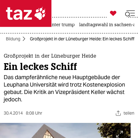

taz zahl ich
nahost-konflikt
usa unter trump
landtagswahl in sachsen-an

taz zahl ich
Bildung
Großprojekt in der Lüneburger Heide: Ein leckes Schiff
taz zahl ich
themen
Großprojekt in der Lüneburger Heide
Ein leckes Schiff
politik
Das dampferähnliche neue Hauptgebäude der
öko
Leuphana Universität wird trotz Kostenexplosion
gebaut. Die Kritik an Vizepräsident Keller wächst
gesellschaft
jedoch.
kultur
30.4.2014
8:08 Uhr
teilen
sport