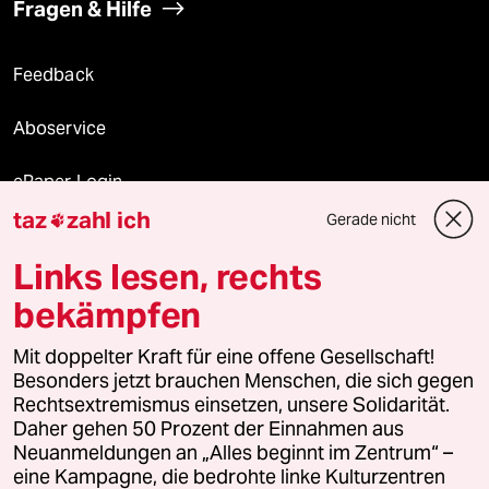
Fragen & Hilfe
Feedback
Aboservice
ePaper Login
taz
zahl ich
Gerade nicht

Downloads für Abonnierende
Links lesen, rechts
bekämpfen
© 2026 taz Verlags und Vertriebs GmbH
Alle Rechte vorbehalten. Bei rechtlichen Fragen oder für Genehmigungen
Mit doppelter Kraft für eine offene Gesellschaft!
wenden Sie sich bitte an
lizenzen@taz.de
Besonders jetzt brauchen Menschen, die sich gegen
Rechtsextremismus einsetzen, unsere Solidarität.
Daher gehen 50 Prozent der Einnahmen aus
Feedback
Redaktionsstatut
Kommune-Richtlinien
KI-
Neuanmeldungen an „Alles beginnt im Zentrum“ –
eine Kampagne, die bedrohte linke Kulturzentren