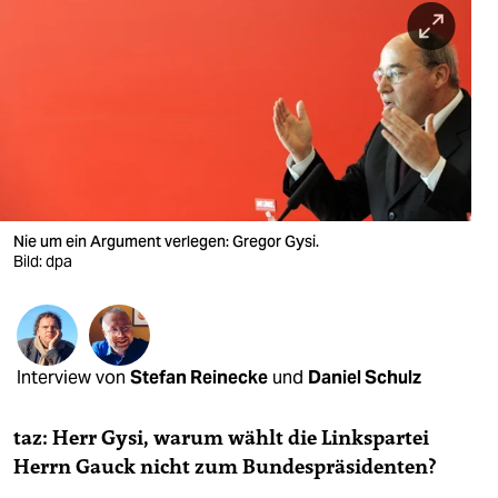
berlin
nord
wahrheit
verlag
verlag
veranstaltungen
Nie um ein Argument verlegen: Gregor Gysi.
Bild: dpa
shop
fragen & hilfe
unterstützen
Interview von
Stefan Reinecke
und
Daniel Schulz
abo
taz: Herr Gysi, warum wählt die Linkspartei
genossenschaft
Herrn Gauck nicht zum Bundespräsidenten?