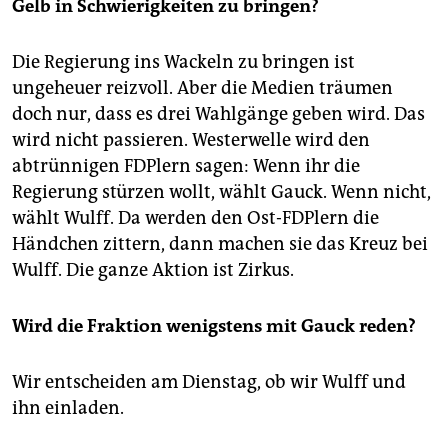
Gelb in Schwierigkeiten zu bringen?
den handlungsfähigen Staat zu sichern.
Daher will die Linkspartei, so das Papier, "auch den
Die Regierung ins Wackeln zu bringen ist
Wechsel im Bund schnellstmöglich erreichen".
ungeheuer reizvoll. Aber die Medien träumen
Unterzeichner sind u. a. Kerstin Kaiser, Udo Wolf und
doch nur, dass es drei Wahlgänge geben wird. Das
Dietmar Bartsch.
SR
wird nicht passieren. Westerwelle wird den
abtrünnigen FDPlern sagen: Wenn ihr die
Regierung stürzen wollt, wählt Gauck. Wenn nicht,
wählt Wulff. Da werden den Ost-FDPlern die
Händchen zittern, dann machen sie das Kreuz bei
Wulff. Die ganze Aktion ist Zirkus.
Wird die Fraktion wenigstens mit Gauck reden?
Wir entscheiden am Dienstag, ob wir Wulff und
ihn einladen.