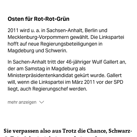
Osten für Rot-Rot-Grün
2011 wird u. a. in Sachsen-Anhalt, Berlin und
Mecklenburg-Vorpommern gewählt. Die Linkspartei
hofft auf neue Regierungsbeteiligungen in
Magdeburg und Schwerin.
In Sachen-Anhalt tritt der 46-jähriger Wulf Gallert an,
der am Samstag in Magdeburg als
Ministerpräsidentenkandidat gekürt wurde. Gallert
will, wenn die Linkspartei im März 2011 vor der SPD
liegt, auch Regierungschef werden.
mehr anzeigen
Die SPD will dies offenbar nicht. Die sechs Chefs der
Linksparteifraktionen in den östlichen Ländern
veröffentlichten am Samstag zudem ein Plädoyer für
Rot-Rot-Grün im Bund. Nur im Bund sei es möglich,
Sie verpassen also aus Trotz die Chance, Schwarz-
eine "grundlegende Steuerreform" durchzusetzen und