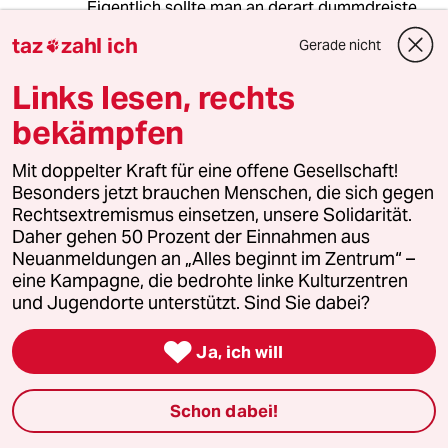
Eigentlich sollte man an derart dummdreiste
Entgleisungen keine Energie verschwenden.
taz
zahl ich
Gerade nicht

Aber da ich nicht möchte, dass Sie mit ihrer
zusammengelogenen und aus kunterbunten
Links lesen, rechts
Versatzstücken zusammengebastelten
Demagogie Umweltverschmutzung betreiben:
bekämpfen
Gysi hat als Anwalt Ausreisewillige vertreten
Mit doppelter Kraft für eine offene Gesellschaft!
und dafür gesorgt, dass sie Ausreisen konnten,
Besonders jetzt brauchen Menschen, die sich gegen
ohne in Konflikt mit den Staatsorganen zu
Rechtsextremismus einsetzen, unsere Solidarität.
geraten.
Daher gehen 50 Prozent der Einnahmen aus
Neuanmeldungen an „Alles beginnt im Zentrum“ –
Gysi hat für diese Tatsache offensichtlich jede
eine Kampagne, die bedrohte linke Kulturzentren
Menge Zeugen, denn ein hanseatisches Gericht
und Jugendorte unterstützt. Sind Sie dabei?
hat einem großen, deutschen, ehemaligen
Nachrichtenmagazin derartige Diffamierungen

Ja, ich will
Gysis untersagt.
Und noch etwas: Dass Jeder, der auch nur
Schon dabei!
irgendwie mit der Stasi in Kontakt kam (Dem
durchschnittlich intelligenten Menschen dürfte