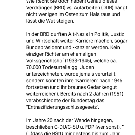
Wie Recht Sie doch haben! Genau dieses
Verdrängen (BRD) vs. Aufarbeiten (DDR) hängt
nicht wenigen im Osten zum Hals raus und
lässt die Wut steigen.
In der BRD durften Alt-Nazis in Politik, Justiz
und Wirtschaft weiter Karriere machen, sogar
Bundepräsident und -kanzler werden. Kein
einziger Richter am ehemaligen
Volksgerichtshof (1933-1945), welche ca.
70.000 Todesurteile gg. Juden
unterzeichneten, wurde jemals verurteilt,
sondern konnten ihre "Karrieren" nach 1945
fortsetzen (und ihr braunes Gedankengut
weiterreichen). Bereits nach 2 Jahren (1951)
verabschiedete der Bundestag das
"Entnazifizierungsschlussgesetz".
Im Jahre 20 nach der Wende hingegen,
beschließen C-DU/C-SU u. FDP (wer sonst), "
(...)dass die BStU mindestens bis zum Jahr