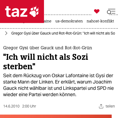

taz zahl ich
hitze
krieg in der ukraine
us-demokraten
nahost-konflikt

taz zahl ich
nd
Gregor Gysi über Gauck und Rot-Rot-Grün: "Ich will nicht als Sozi
taz zahl ich
themen
Gregor Gysi über Gauck und Rot-Rot-Grün
"Ich will nicht als Sozi
politik
sterben"
öko
Seit dem Rückzug von Oskar Lafontaine ist Gysi der
starke Mann der Linken. Er erklärt, warum Joachim
gesellschaft
Gauck nicht wählbar ist und Linkspartei und SPD nie
wieder eine Partei werden können.
kultur
sport
14.6.2010
2:00 Uhr
teilen