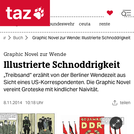

taz zahl ich
niedrigwasser
afd
bundeswehr
ceuta
rente

taz zahl ich
ltur
Buch
Graphic Novel zur Wende: Illustrierte Schnoddrigkeit
taz zahl ich
themen
Graphic Novel zur Wende
Illustrierte Schnoddrigkeit
politik
„Treibsand“ erzählt von der Berliner Wendezeit aus
öko
Sicht eines US-Korrespondenten. Die Graphic Novel
vereint Groteske mit kindlicher Naivität.
gesellschaft
8.11.2014
10:18 Uhr
teilen
kultur
sport