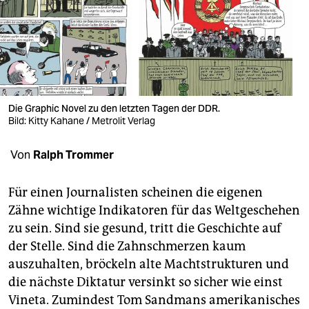
berlin
nord
wahrheit
verlag
Die Graphic Novel zu den letzten Tagen der DDR.
verlag
Bild: Kitty Kahane / Metrolit Verlag
veranstaltungen
Von
Ralph Trommer
shop
Für einen Journalisten scheinen die eigenen
fragen & hilfe
Zähne wichtige Indikatoren für das Weltgeschehen
zu sein. Sind sie gesund, tritt die Geschichte auf
unterstützen
der Stelle. Sind die Zahnschmerzen kaum
abo
auszuhalten, bröckeln alte Machtstrukturen und
die nächste Diktatur versinkt so sicher wie einst
genossenschaft
Vineta. Zumindest Tom Sandmans amerikanisches