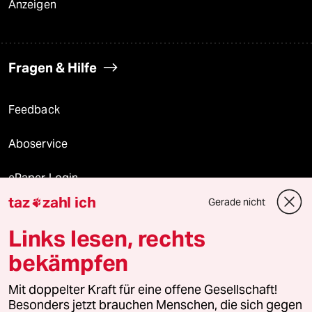
Anzeigen
Fragen & Hilfe
Feedback
Aboservice
ePaper Login
taz
zahl ich
Gerade nicht

Downloads für Abonnierende
Links lesen, rechts
bekämpfen
© 2026 taz Verlags und Vertriebs GmbH
Alle Rechte vorbehalten. Bei rechtlichen Fragen oder für Genehmigungen
Mit doppelter Kraft für eine offene Gesellschaft!
wenden Sie sich bitte an
lizenzen@taz.de
Besonders jetzt brauchen Menschen, die sich gegen