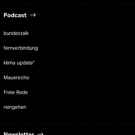
Podcast
bundestalk
fernverbindung
klima update°
Mauerecho
Freie Rede
reingehen
Newsletter