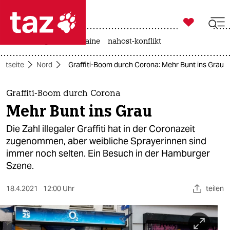

taz zahl ich
hitze
krieg in der ukraine
nahost-konflikt

taz zahl ich
artseite
Nord
Graffiti-Boom durch Corona: Mehr Bunt ins Grau
taz zahl ich
themen
Graffiti-Boom durch Corona
Mehr Bunt ins Grau
politik
Die Zahl illegaler Graffiti hat in der Coronazeit
öko
zugenommen, aber weibliche Sprayerinnen sind
immer noch selten. Ein Besuch in der Hamburger
gesellschaft
Szene.
kultur
18.4.2021
12:00 Uhr
teilen
sport