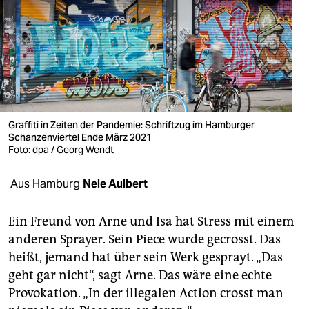
berlin
nord
wahrheit
verlag
verlag
Graffiti in Zeiten der Pandemie: Schriftzug im Hamburger
Schanzenviertel Ende März 2021
veranstaltungen
Foto: dpa / Georg Wendt
shop
Aus Hamburg
Nele Aulbert
fragen & hilfe
Ein Freund von Arne und Isa hat Stress mit einem
unterstützen
anderen Sprayer. Sein ­Piece wurde gecrosst. Das
heißt, jemand hat über sein Werk gesprayt. „Das
abo
geht gar nicht“, sagt Arne. Das wäre eine echte
genossenschaft
Provokation. „In der illegalen Action crosst man