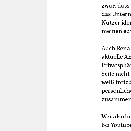
zwar, dass
das Untern
Nutzer iden
meinen ec
Auch Rena 
aktuelle Ä
Privatsphä
Seite nich
weiß trotz
persönlich
zusammen
Wer also b
bei Youtub