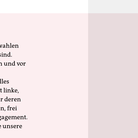
wahlen
sind.
h und vor
lles
 linke,
ür deren
n, frei
ngagement.
e unsere