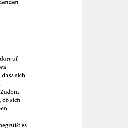
adenden
darauf
twa
 dass sich
.
. Zudem
 ob sich
ben.
begrüßt es