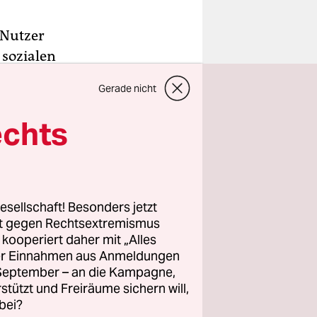
 Nutzer
 sozialen
nym
Gerade nicht
echts
es eigenen
rden
zieren –
esellschaft! Besonders jetzt
ogle+
rt gegen Rechtsextremismus
z kooperiert daher mit „Alles
falschem
ller Einnahmen aus Anmeldungen
. September – an die Kampagne,
rstützt und Freiräume sichern will,
bei?