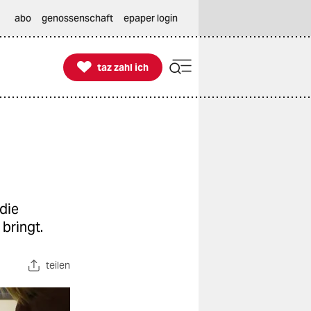
abo
genossenschaft
epaper login

taz zahl ich
taz zahl ich
die
bringt.
teilen