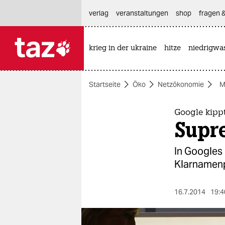
hautnavigation anspringen
hauptinhalt anspringen
footer anspringen
verlag
veranstaltungen
shop
fragen &
krieg in der ukraine
hitze
niedrigwa

taz zahl ich
taz zahl ich
Startseite
Öko
Netzökonomie
M
themen
politik
Google kip
Supre
öko
In Googles 
gesellschaft
Klarnamenpf
kultur
16.7.2014
19:4
sport