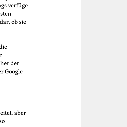
ngs verfüge
isten
där, ob sie
die
en
cher der
er Google
e
itet, aber
so