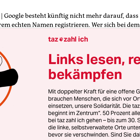
| Google besteht künftig nicht mehr darauf, dass
hrem echten Namen registrieren. Wer sich bei dem
es Konzerns anmeldet, darf künftig ein Pseudo
taz
zahl ich

. Das
teilte das Unternehmen mit
.
Links lesen, r
menpflicht hatte der Konzern mit dem Start sein
bekämpfen
etzwerks Google+ eingeführt. Auch Nutzer der
form Youtube, die ebenfalls zu Google gehört, wu
fgefordert, sich mit einem Klarnamen zu identifi
Mit doppelter Kraft für eine offene G
 waren immer noch Pseudonyme möglich. Bei Go
brauchen Menschen, die sich vor O
einsetzen, unsere Solidarität. Die ta
 Unternehmen dagegen damit, Profile, die unter 
beginnt im Zentrum“. 50 Prozent a
legt wurden, zu sperren.
bei taz zahl ich gehen – bis zum 30
die linke, selbstverwaltete Orte unte
bevor sie verschwinden. Sind Sie da