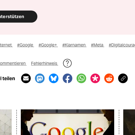
nterstützen
nternet
#Google
#Google+
#Klarnamen
#Meta
#Digitalcour
ommentieren
Fehlerhinweis
 teilen