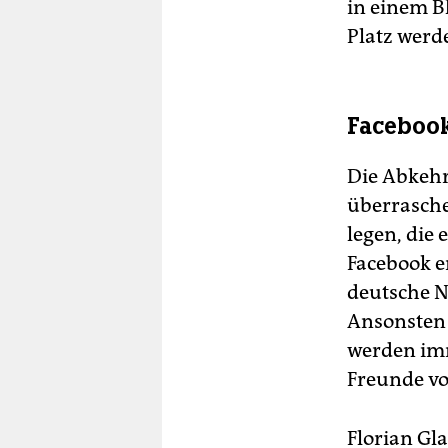
in einem B
Platz werd
Facebook
Die Abkehr
überrasch
legen, die
Facebook e
deutsche N
Ansonsten 
werden imm
Freunde vo
Florian Gl