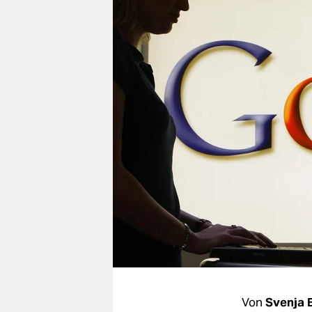
berlin
nord
wahrheit
verlag
verlag
veranstaltungen
shop
fragen & hilfe
unterstützen
abo
genossenschaft
Von
Svenja 