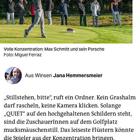
berlin
nord
wahrheit
verlag
Volle Konzentration: Max Schmitt und sein Porsche
verlag
Foto: Miguel Ferraz
veranstaltungen
Aus Winsen
Jana Hemmersmeier
shop
fragen & hilfe
„Stillstehen, bitte“, ruft ein Ordner. Kein Grashalm
unterstützen
darf rascheln, keine Kamera klicken. Solange
„QUIET“ auf den hochgehaltenen Schildern steht,
abo
sind die ZuschauerInnen auf dem Golfplatz
genossenschaft
mucksmäuschenstill. Das leiseste Flüstern könnte
die Spieler aus der Konzentration bringen.