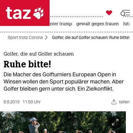

taz zahl ich
nahost-konflikt
usa unter trump
gewalt gegen frauen
hitze

taz zahl ich
Sport trotz Corona
Golfer, die auf Golfer schauen: Ruhe bitte!
taz zahl ich
themen
Golfer, die auf Golfer schauen
Ruhe bitte!
politik
Die Macher des Golfturniers European Open in
öko
Winsen wollen den Sport populärer machen. Aber
Golfer bleiben gern unter sich. Ein Zielkonflikt.
gesellschaft
9.9.2019
11:50 Uhr
teilen
kultur
sport