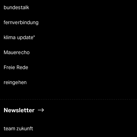
bundestalk
fernverbindung
klima update°
Mauerecho
Freie Rede
reingehen
Newsletter
team zukunft