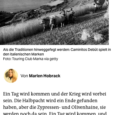
berlin
nord
wahrheit
verlag
verlag
Als die Traditionen hinweggefegt werden: Caminitos Debüt spielt in
den italienischen Marken
veranstaltungen
Foto: Touring Club Marka via getty
shop
fragen & hilfe
Von
Marlen Hobrack
unterstützen
Ein Tag wird kommen und der Krieg wird vorbei
abo
sein. Die Halbpacht wird ein Ende gefunden
genossenschaft
haben, aber die Zypressen- und Olivenhaine, sie
werden noch da sein. Ein Tag wird kommen, und