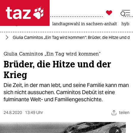

taz zahl ich
niedrigwasser
rente
landtagswahl in sachsen-anhalt
hybri

taz zahl ich
ch
Giulia Caminitos „Ein Tag wird kommen“: Brüder, die Hitze und de
taz zahl ich
themen
Giulia Caminitos „Ein Tag wird kommen“
Brüder, die Hitze und der
politik
Krieg
öko
Die Zeit, in der man lebt, und seine Familie kann man
sich nicht aussuchen. Caminitos Debüt ist eine
gesellschaft
fulminante Welt- und Familiengeschichte.
kultur
24.8.2020
13:49 Uhr
teilen
sport