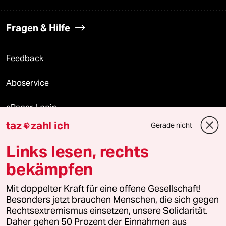
Fragen & Hilfe
Feedback
Aboservice
ePaper Login
taz
zahl ich
Gerade nicht

Downloads für Abonnierende
Links lesen, rechts
bekämpfen
© 2026 taz Verlags und Vertriebs GmbH
Mit doppelter Kraft für eine offene Gesellschaft!
Alle Rechte vorbehalten. Bei rechtlichen Fragen oder für Genehmigungen
wenden Sie sich bitte an
lizenzen@taz.de
Besonders jetzt brauchen Menschen, die sich gegen
Rechtsextremismus einsetzen, unsere Solidarität.
Daher gehen 50 Prozent der Einnahmen aus