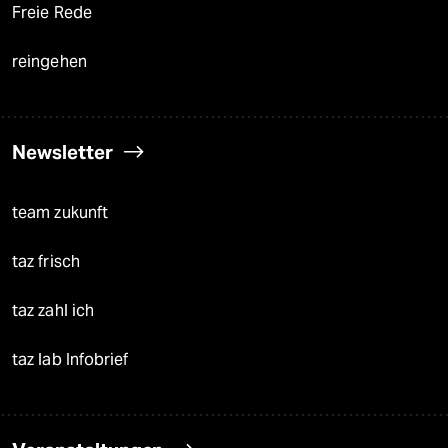
Freie Rede
reingehen
Newsletter
team zukunft
taz frisch
taz zahl ich
taz lab Infobrief