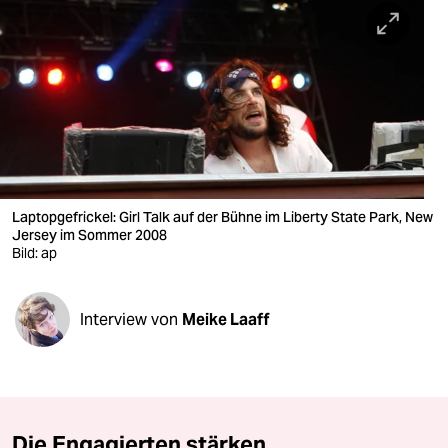
berlin
nord
wahrheit
verlag
verlag
veranstaltungen
Laptopgefrickel: Girl Talk auf der Bühne im Liberty State Park, New
Jersey im Sommer 2008
shop
Bild: ap
fragen & hilfe
Interview von
Meike Laaff
unterstützen
abo
genossenschaft
Die Engagierten stärken