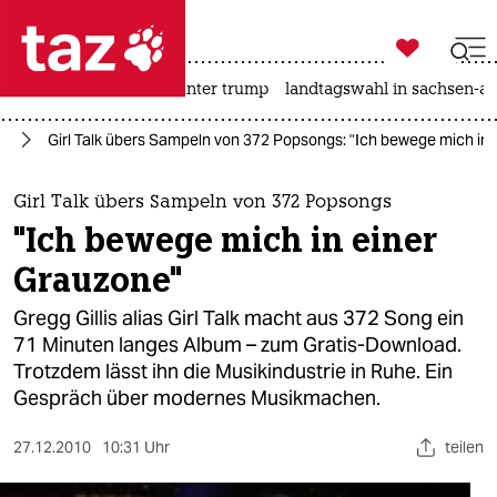

taz zahl ich
nahost-konflikt
usa unter trump
landtagswahl in sachsen-an

taz zahl ich
ik
Girl Talk übers Sampeln von 372 Popsongs: "Ich bewege mich in
taz zahl ich
themen
Girl Talk übers Sampeln von 372 Popsongs
"Ich bewege mich in einer
politik
Grauzone"
öko
Gregg Gillis alias Girl Talk macht aus 372 Song ein
71 Minuten langes Album – zum Gratis-Download.
gesellschaft
Trotzdem lässt ihn die Musikindustrie in Ruhe. Ein
Gespräch über modernes Musikmachen.
kultur
sport
27.12.2010
10:31 Uhr
teilen