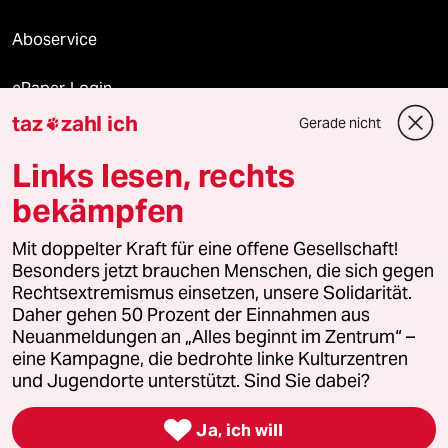
Aboservice
ePaper Login
taz
zahl ich
Gerade nicht

Downloads für Abonnierende
Links lesen, rechts
bekämpfen
© 2026 taz Verlags und Vertriebs GmbH
Mit doppelter Kraft für eine offene Gesellschaft!
Alle Rechte vorbehalten. Bei rechtlichen Fragen oder für Genehmigungen
wenden Sie sich bitte an
lizenzen@taz.de
Besonders jetzt brauchen Menschen, die sich gegen
Rechtsextremismus einsetzen, unsere Solidarität.
Daher gehen 50 Prozent der Einnahmen aus
Feedback
Redaktionsstatut
Kommune-Richtlinien
KI-
Neuanmeldungen an „Alles beginnt im Zentrum“ –
eine Kampagne, die bedrohte linke Kulturzentren
Leitlinie
Informant
Datenschutz
Impressum
AGB
und Jugendorte unterstützt. Sind Sie dabei?
Seitenwende
Einwilligungen widerrufen (Ads)

Ja, ich will