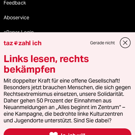
Feedback
Aboservice
ePaper Login
taz
zahl ich
Gerade nicht

Downloads für Abonnierende
Links lesen, rechts
bekämpfen
© 2026 taz Verlags und Vertriebs GmbH
Mit doppelter Kraft für eine offene Gesellschaft!
Alle Rechte vorbehalten. Bei rechtlichen Fragen oder für Genehmigungen
wenden Sie sich bitte an
lizenzen@taz.de
Besonders jetzt brauchen Menschen, die sich gegen
Rechtsextremismus einsetzen, unsere Solidarität.
Daher gehen 50 Prozent der Einnahmen aus
Feedback
Redaktionsstatut
Kommune-Richtlinien
KI-
Neuanmeldungen an „Alles beginnt im Zentrum“ –
eine Kampagne, die bedrohte linke Kulturzentren
Leitlinie
Informant
Datenschutz
Impressum
AGB
und Jugendorte unterstützt. Sind Sie dabei?
Seitenwende
Einwilligungen widerrufen (Ads)