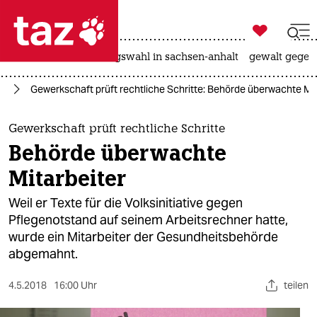

taz zahl ich
hitze
surfen
landtagswahl in sachsen-anhalt
gewalt gegen

taz zahl ich
ng
Gewerkschaft prüft rechtliche Schritte: Behörde überwachte Mit
taz zahl ich
themen
Gewerkschaft prüft rechtliche Schritte
Behörde überwachte
politik
Mitarbeiter
öko
Weil er Texte für die Volksinitiative gegen
Pflegenotstand auf seinem Arbeitsrechner hatte,
gesellschaft
wurde ein Mitarbeiter der Gesundheitsbehörde
abgemahnt.
kultur
sport
4.5.2018
16:00 Uhr
teilen