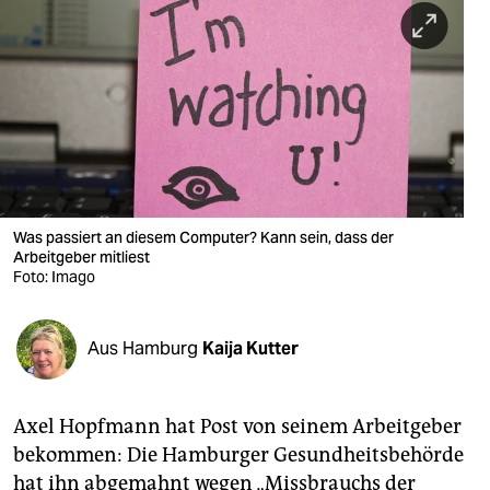
berlin
nord
wahrheit
verlag
verlag
veranstaltungen
Was passiert an diesem Computer? Kann sein, dass der
Arbeitgeber mitliest
Foto: Imago
shop
fragen & hilfe
Aus Hamburg
Kaija Kutter
unterstützen
abo
Axel Hopfmann hat Post von seinem Arbeitgeber
genossenschaft
bekommen: Die Hamburger Gesundheitsbehörde
hat ihn abgemahnt wegen „Missbrauchs der