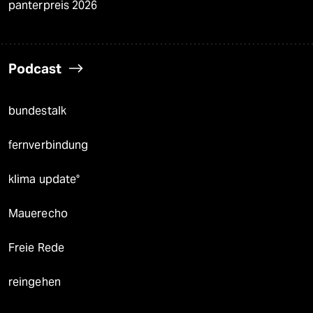
panterpreis 2026
Podcast
bundestalk
fernverbindung
klima update°
Mauerecho
Freie Rede
reingehen