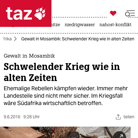

taz zahl ich
krieg in der ukraine
hitze
niedrigwasser
nahost-konflikt

taz zahl ich
Afrika
Gewalt in Mosambik: Schwelender Krieg wie in alten Zeiten
taz zahl ich
themen
Gewalt in Mosambik
Schwelender Krieg wie in
politik
alten Zeiten
öko
Ehemalige Rebellen kämpfen wieder. Immer mehr
Landesteile sind nicht mehr sicher. Im Kriegsfall
gesellschaft
wäre Südafrika wirtschaftlich betroffen.
kultur
9.6.2016
9:28 Uhr
teilen
sport