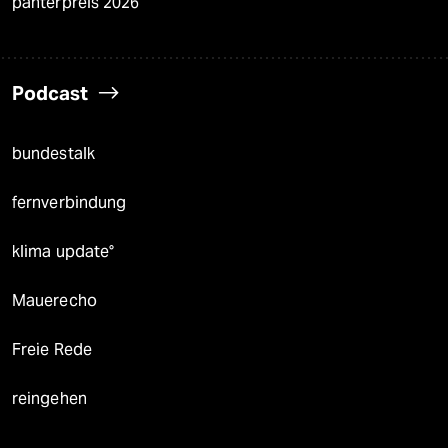
panterpreis 2026
Podcast
bundestalk
fernverbindung
klima update°
Mauerecho
Freie Rede
reingehen