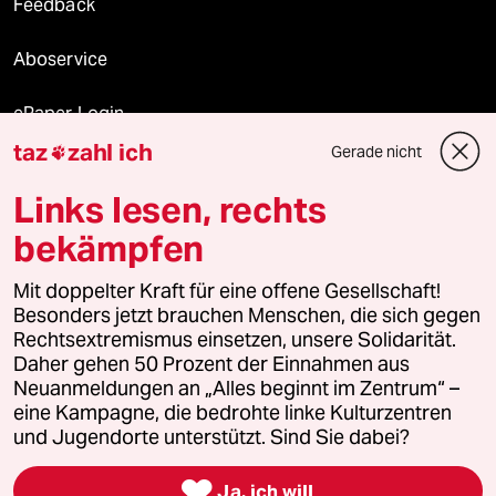
Feedback
Aboservice
ePaper Login
taz
zahl ich
Gerade nicht

Downloads für Abonnierende
Links lesen, rechts
bekämpfen
© 2026 taz Verlags und Vertriebs GmbH
Alle Rechte vorbehalten. Bei rechtlichen Fragen oder für Genehmigungen
Mit doppelter Kraft für eine offene Gesellschaft!
wenden Sie sich bitte an
lizenzen@taz.de
Besonders jetzt brauchen Menschen, die sich gegen
Rechtsextremismus einsetzen, unsere Solidarität.
Daher gehen 50 Prozent der Einnahmen aus
Feedback
Redaktionsstatut
Kommune-Richtlinien
KI-
Neuanmeldungen an „Alles beginnt im Zentrum“ –
eine Kampagne, die bedrohte linke Kulturzentren
Leitlinie
Informant
Datenschutz
Impressum
AGB
und Jugendorte unterstützt. Sind Sie dabei?
Seitenwende
Einwilligungen widerrufen (Ads)

Ja, ich will