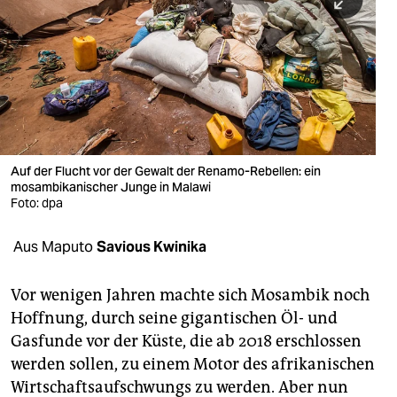
berlin
nord
wahrheit
verlag
verlag
Auf der Flucht vor der Gewalt der Renamo-Rebellen: ein
mosambikanischer Junge in Malawi
veranstaltungen
Foto: dpa
shop
Aus Maputo
Savious Kwinika
fragen & hilfe
unterstützen
Vor wenigen Jahren machte sich Mosambik noch
Hoffnung, durch seine gigantischen Öl- und
abo
Gasfunde vor der Küste, die ab 2018 erschlossen
werden sollen, zu einem Motor des afrikanischen
genossenschaft
Wirtschaftsaufschwungs zu werden. Aber nun