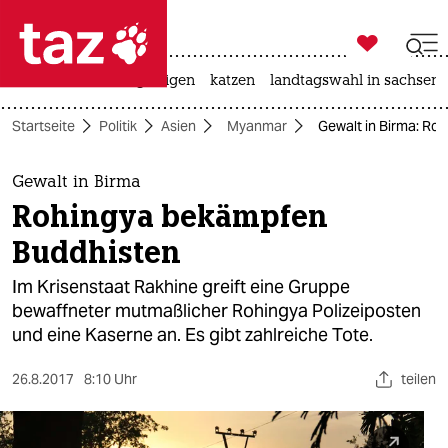

taz zahl ich
ceuta
hitze
bergsteigen
katzen
landtagswahl in sachsen-

taz zahl ich
Startseite
Politik
Asien
Myanmar
Gewalt in Birma: Ro
taz zahl ich
themen
Gewalt in Birma
Rohingya bekämpfen
politik
Buddhisten
öko
Im Krisenstaat Rakhine greift eine Gruppe
bewaffneter mutmaßlicher Rohingya Polizeiposten
gesellschaft
und eine Kaserne an. Es gibt zahlreiche Tote.
kultur
26.8.2017
8:10 Uhr
teilen
sport