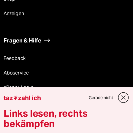
Anzeigen
Fragen & Hilfe
Feedback
Aboservice
ePaper Login
taz
zahl ich
Gerade nicht

Downloads für Abonnierende
Links lesen, rechts
bekämpfen
© 2026 taz Verlags und Vertriebs GmbH