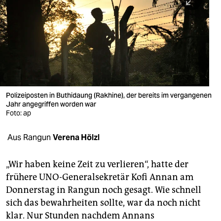
berlin
nord
wahrheit
verlag
verlag
Polizeiposten in Buthidaung (Rakhine), der bereits im vergangenen
Jahr angegriffen worden war
veranstaltungen
Foto: ap
shop
Aus Rangun
Verena Hölzl
fragen & hilfe
unterstützen
„Wir haben keine Zeit zu verlieren“, hatte der
frühere UNO-Generalsekretär Kofi Annan am
abo
Donnerstag in Rangun noch gesagt. Wie schnell
sich das bewahrheiten sollte, war da noch nicht
genossenschaft
klar. Nur Stunden nachdem Annans