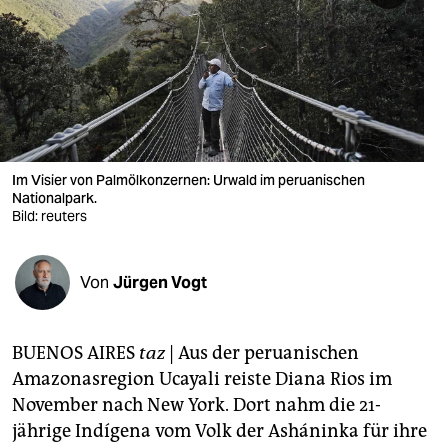
berlin
nord
wahrheit
verlag
verlag
Im Visier von Palmölkonzernen: Urwald im peruanischen
Nationalpark.
veranstaltungen
Bild: reuters
shop
Von
Jürgen Vogt
fragen & hilfe
unterstützen
BUENOS AIRES
taz
| Aus der peruanischen
abo
Amazonasregion Ucayali reiste Diana Rios im
November nach New York. Dort nahm die 21-
genossenschaft
jährige Indígena vom Volk der Asháninka für ihre