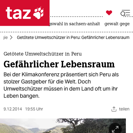

taz zahl ich
hitze
surfen
landtagswahl in sachsen-anhalt
gewalt gegen

taz zahl ich
ogie
Getötete Umweltschützer in Peru: Gefährlicher Lebensraum
taz zahl ich
themen
Getötete Umweltschützer in Peru
Gefährlicher Lebensraum
politik
Bei der Klimakonferenz präsentiert sich Peru als
öko
stolzer Gastgeber für die Welt. Doch
Umweltschützer müssen in dem Land oft um ihr
gesellschaft
Leben bangen.
kultur
9.12.2014
19:55 Uhr
teilen
sport