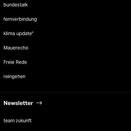
bundestalk
fernverbindung
klima update°
Mauerecho
Freie Rede
reingehen
Newsletter
team zukunft