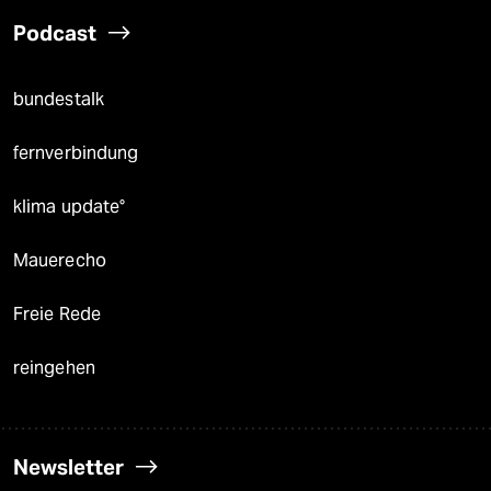
Podcast
bundestalk
fernverbindung
klima update°
Mauerecho
Freie Rede
reingehen
Newsletter