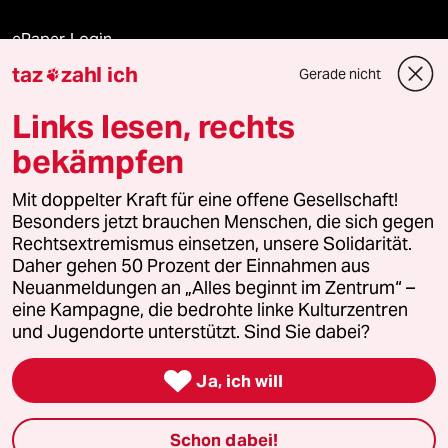
ePaper Login
taz
zahl ich
Gerade nicht

Downloads für Abonnierende
Links lesen, rechts
bekämpfen
© 2026 taz Verlags und Vertriebs GmbH
Mit doppelter Kraft für eine offene Gesellschaft!
Alle Rechte vorbehalten. Bei rechtlichen Fragen oder für Genehmigungen
wenden Sie sich bitte an
lizenzen@taz.de
Besonders jetzt brauchen Menschen, die sich gegen
Rechtsextremismus einsetzen, unsere Solidarität.
Daher gehen 50 Prozent der Einnahmen aus
Feedback
Redaktionsstatut
Kommune-Richtlinien
KI-
Neuanmeldungen an „Alles beginnt im Zentrum“ –
eine Kampagne, die bedrohte linke Kulturzentren
Leitlinie
Informant
Datenschutz
Impressum
AGB
und Jugendorte unterstützt. Sind Sie dabei?
Seitenwende
Einwilligungen widerrufen (Ads)

Ja, ich will
Schon dabei!