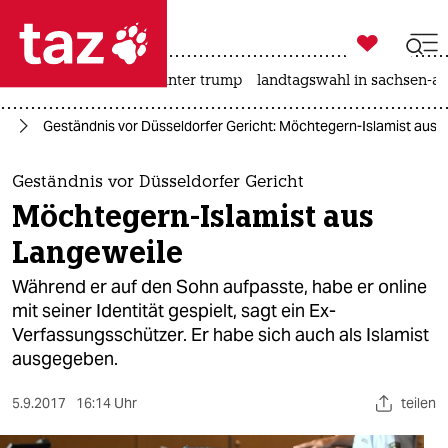

taz zahl ich
nahost-konflikt
usa unter trump
landtagswahl in sachsen-an

taz zahl ich
ag
Geständnis vor Düsseldorfer Gericht: Möchtegern-Islamist aus 
taz zahl ich
themen
Geständnis vor Düsseldorfer Gericht
Möchtegern-Islamist aus
politik
Langeweile
öko
Während er auf den Sohn aufpasste, habe er online
mit seiner Identität gespielt, sagt ein Ex-
gesellschaft
Verfassungsschützer. Er habe sich auch als Islamist
ausgegeben.
kultur
sport
5.9.2017
16:14 Uhr
teilen