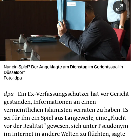
berlin
nord
wahrheit
verlag
verlag
veranstaltungen
Nur ein Spiel? Der Angeklagte am Dienstag im Gerichtssaal in
Düsseldorf
shop
Foto: dpa
fragen & hilfe
dpa
| Ein Ex-Verfassungsschützer hat vor Gericht
gestanden, Informationen an einen
unterstützen
vermeintlichen Islamisten verraten zu haben. Es
abo
sei für ihn ein Spiel aus Langeweile, eine „Flucht
vor der Realität“ gewesen, sich unter Pseudonym
genossenschaft
im Internet in andere Welten zu flüchten, sagte