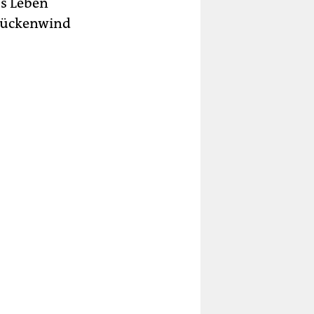
s Leben
 Rückenwind