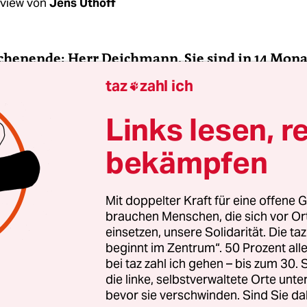
rview von
Jens Uthoff
chenende: Herr Deichmann, Sie sind in 14 Mon
 geschwommen, 21.500 Kilometer Rad gefahren
taz
zahl ich

meter gelaufen. Das klingt komplett irre. Was h
acht?
Links lesen, r
bekämpfen
chmann:
Ich liebe es, mir extrem anspruchsvolle Z
auf sie hinzuarbeiten. Ich wusste: Ich will einma
Distanzen habe ich im Verhältnis zu den Ironman-
Mit doppelter Kraft für eine offene G
brauchen Menschen, die sich vor O
n festgelegt. Ein Ironman besteht aus 3,8 Kilomet
einsetzen, unsere Solidarität. Die ta
 180 Kilometer Radfahren und 42,195 Kilometer
beginnt im Zentrum“. 50 Prozent a
, die ich nun zurückgelegt habe, entspricht in etw
bei taz zahl ich gehen – bis zum 30
nmandistanz, das ist Weltrekord. Aber weder Rek
die linke, selbstverwaltete Orte unte
bevor sie verschwinden. Sind Sie da
en sind das Schönste, sondern der Weg. Mit al