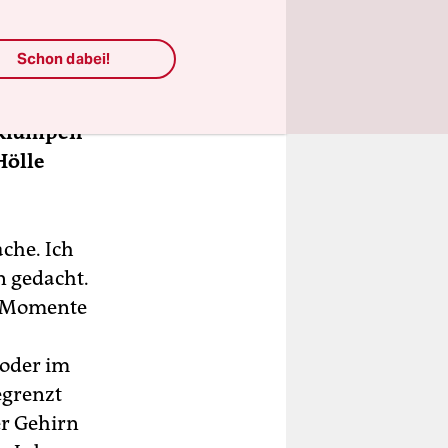
Schon dabei!
uf einem
uf dem
isklumpen
Hölle
che. Ich
n gedacht.
en Momente
 oder im
egrenzt
er Gehirn