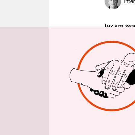
Inte
epaper login
taz am wo
Kilometer
5.000 Kilo
dazu gebr
Jonas Dei
setzen und 
Welt. Die 
Teilstrecke
Schwimmen,
Die Strecke
fachen Iro
das Ankomm