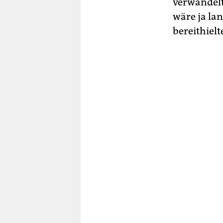
verwandelt
wäre ja la
bereithielt