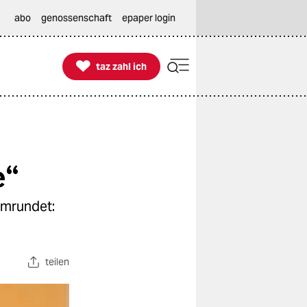
abo
genossenschaft
epaper login

taz zahl ich
taz zahl ich
e“
umrundet:
teilen