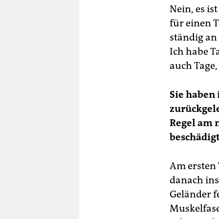
Nein, es is
für einen 
ständig an
Ich habe Ta
auch Tage, 
Sie haben 
zurückgel
Regel am 
beschädigt
Am ersten 
danach ins
Geländer f
Muskelfase