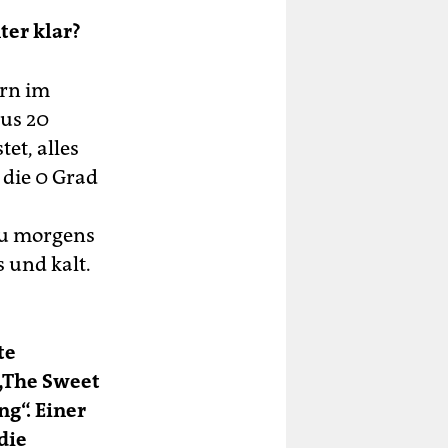
er klar?
ern im
us 20
et, alles
 die 0 Grad
du morgens
 und kalt.
te
„The Sweet
ng“. Einer
die