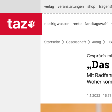
hautnavigation anspringen
hauptinhalt anspringen
footer anspringen
verlag
veranstaltungen
shop
fragen &
niedrigwasser
rente
landtagswahl i

taz zahl ich
taz zahl ich
Startseite
Gesellschaft
Alltag
G
themen
politik
Gespräch mi
„Das 
öko
Mit Radfah
gesellschaft
Woher komm
kultur
1.1.2022
16:57
sport