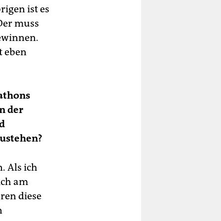
rigen ist es
 Der muss
gewinnen.
t eben
rathons
n der
d
zustehen?
. Als ich
mich am
ren diese
n