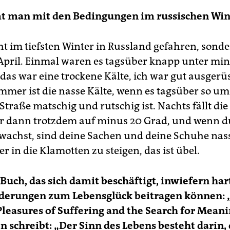
 man mit den Bedingungen im russischen Wint
cht im tiefsten Winter in Russland gefahren, sond
pril. Einmal waren es tagsüber knapp unter min
das war eine trockene Kälte, ich war gut ausgerüst
immer ist die nasse Kälte, wenn es tagsüber so um
 Straße matschig und rutschig ist. Nachts fällt die
r dann trotzdem auf minus 20 Grad, und wenn 
fwachst, sind deine Sachen und deine Schuhe nass
 in die Klamotten zu steigen, das ist übel.
n Buch, das sich damit beschäftigt, inwiefern har
derungen zum Lebensglück beitragen können: 
Plea­sures of Suffering and the Search for Mea­ni
n schreibt: „Der Sinn des Lebens besteht darin, 