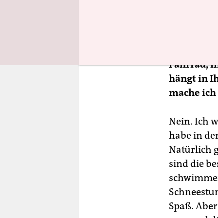
und Tiefen
Sie haben 
Foto darin
Fahrrad, i
hängt in I
mache ich
Nein. Ich 
habe in de
Natürlich 
sind die b
schwimmen 
Schneestur
Spaß. Aber