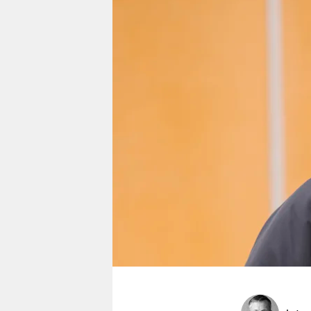
berlin
nord
wahrheit
verlag
verlag
veranstaltungen
shop
fragen & hilfe
unterstützen
abo
genossenschaft