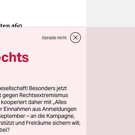
aten 460
 und über
Gerade nicht
at Sie
echts
iele zu
l um die
esellschaft! Besonders jetzt
rt gegen Rechtsextremismus
er
z kooperiert daher mit „Alles
 Laufen.
ller Einnahmen aus Anmeldungen
a der 120-
. September – an die Kampagne,
orde noch
rstützt und Freiräume sichern will,
bei?
len Höhen