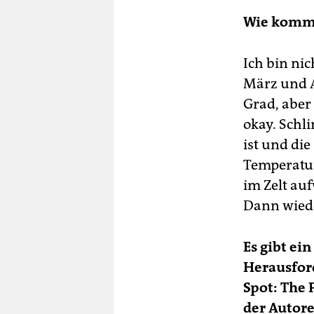
Wie kommt
Ich bin ni
März und A
Grad, aber 
okay. Schl
ist und die
Temperatu
im Zelt au
Dann wieder
Es gibt ei
Herausfor
Spot: The 
der Autore