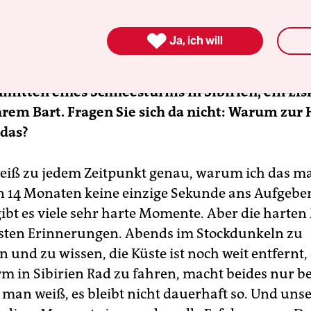
, die man durchläuft.

Ja, ich will
ein Buch über Ihren Rekordtrip geschrieben. A
 sieht man Sie auf einer verschneiten Straße a
nmitten eines Schneesturms in Sibirien, ein E
hrem Bart. Fragen Sie sich da nicht: Warum zur 
 das?
weiß zu jedem Zeitpunkt genau, warum ich das ma
n 14 Monaten keine einzige Sekunde ans Aufgebe
gibt es viele sehr harte Momente. Aber die hart
esten Erinnerungen. Abends im Stockdunkeln zu
und zu wissen, die Küste ist noch weit entfernt,
m in Sibirien Rad zu fahren, macht beides nur b
 man weiß, es bleibt nicht dauerhaft so. Und uns