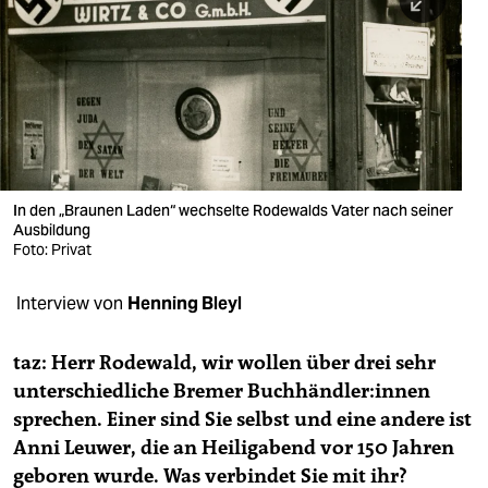
berlin
nord
wahrheit
verlag
verlag
In den „Braunen Laden“ wechselte Rodewalds Vater nach seiner
Ausbildung
veranstaltungen
Foto: Privat
shop
Interview von
Henning Bleyl
fragen & hilfe
unterstützen
taz: Herr Rodewald, wir wollen über drei sehr
unterschiedliche Bremer Buch­händ­le­r:in­nen
abo
sprechen. Einer sind Sie selbst und eine andere ist
Anni Leuwer, die an Heiligabend vor 150 Jahren
genossenschaft
geboren wurde. Was verbindet Sie mit ihr?