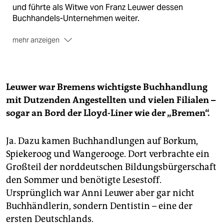
und führte als Witwe von Franz Leuwer dessen
Buchhandels-Unternehmen weiter.
mehr anzeigen
Ihr Bruder Friedrich Neumark
baute markante
Bremer Gebäude wie Karstadt, die
Handelskrankenkasse, das Gröpelinger Lichthaus –
und auch die Schwachhauser Villa von Carl Emil
Leuwer war Bremens wichtigste Buchhandlung
Spiegel, der „Leuwer“ 1933 übernahm. Spiegel, der in
mit Dutzenden Angestellten und vielen Filialen –
ganz Bremen Kunstwerke und Bibliotheken aus
sogar an Bord der Lloyd-Liner wie der „Bremen“.
jüdischem Besitz zum Altpapierpreis aufkaufte,
erklärte 1945: „Sonst wären diese Dinge doch dem
Luftkrieg zum Opfer gefallen.“
Ja. Dazu kamen Buchhandlungen auf Borkum,
Spiekeroog und Wangerooge. Dort verbrachte ein
Die Kinder von Anni Leuwer
konnten Deutschland
Großteil der norddeutschen Bildungsbürgerschaft
rechtzeitig verlassen. Ihre Tochter Rosita Ilse
den Sommer und benötigte Lesestoff.
heiratete den Schriftsteller Josef Kastein, ihr Sohn
Franz wurde unter dem Pseu­donym Frank Lynder
Ursprünglich war Anni Leuwer aber gar nicht
Geheimagent und später Schwager und rechte Hand
Buchhändlerin, sondern Dentistin – eine der
von Axel Springer.
ersten Deutschlands.