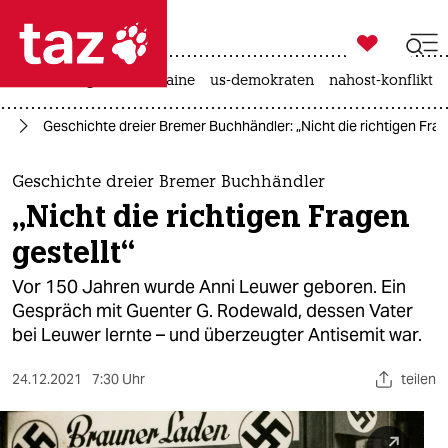

taz zahl ich
hitze
krieg in der ukraine
us-demokraten
nahost-konflikt

taz zahl ich
us
Geschichte dreier Bremer Buchhändler: „Nicht die richtigen Frag
taz zahl ich
themen
Geschichte dreier Bremer Buchhändler
„Nicht die richtigen Fragen
politik
gestellt“
öko
Vor 150 Jahren wurde Anni Leuwer geboren. Ein
Gespräch mit Guenter G. Rodewald, dessen Vater
gesellschaft
bei Leuwer lernte – und überzeugter Antisemit war.
kultur
24.12.2021
7:30 Uhr
teilen
sport