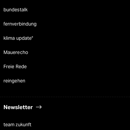
bundestalk
fernverbindung
klima update°
Mauerecho
Freie Rede
reingehen
Newsletter
team zukunft