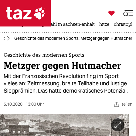

taz zahl ich
iran-krieg
landtagswahl in sachsen-anhalt
hitze
christophe

taz zahl ich
ort
Geschichte des modernen Sports: Metzger gegen Hutmacher
taz zahl ich
themen
Geschichte des modernen Sports
Metzger gegen Hutmacher
politik
Mit der Französischen Revolution fing im Sport
öko
vieles an: Zeitmessung, breite Teilhabe und lustige
Siegprämien. Das hatte demokratisches Potenzial.
gesellschaft
5.10.2020
13:00 Uhr
teilen
kultur
sport