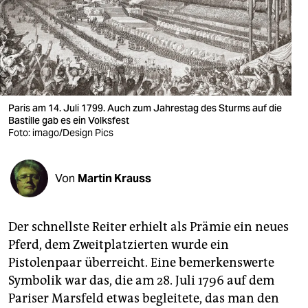
berlin
nord
wahrheit
verlag
Paris am 14. Juli 1799. Auch zum Jahrestag des Sturms auf die
verlag
Bastille gab es ein Volksfest
Foto: imago/Design Pics
veranstaltungen
shop
Von
Martin Krauss
fragen & hilfe
Der schnellste Reiter erhielt als Prämie ein neues
unterstützen
Pferd, dem Zweitplatzierten wurde ein
abo
Pistolenpaar überreicht. Eine bemerkenswerte
Symbolik war das, die am 28. Juli 1796 auf dem
genossenschaft
Pariser Marsfeld etwas begleitete, das man den