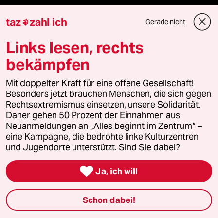
taz
zahl ich
Gerade nicht

taz Blogs
Links lesen, rechts
taz FUTURZWEI
bekämpfen
Le Monde diplomatique
Mit doppelter Kraft für eine offene Gesellschaft!
Besonders jetzt brauchen Menschen, die sich gegen
taz Archiv
Rechtsextremismus einsetzen, unsere Solidarität.
Daher gehen 50 Prozent der Einnahmen aus
Neuanmeldungen an „Alles beginnt im Zentrum“ –
eine Kampagne, die bedrohte linke Kulturzentren
Mehr taz Angebote
und Jugendorte unterstützt. Sind Sie dabei?

Reisen
Ja, ich will
Kantine
Schon dabei!
Shop