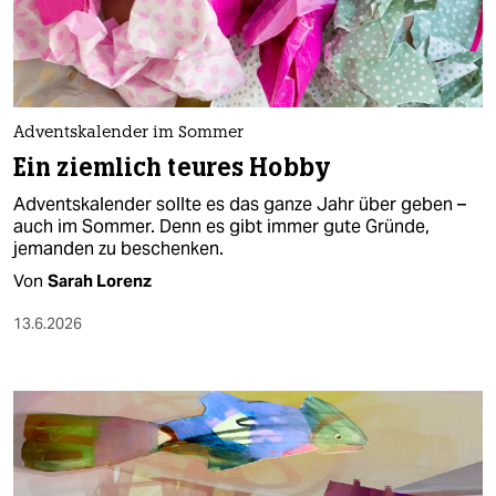
berlin
nord
wahrheit
Adventskalender im Sommer
verlag
Ein ziemlich teures Hobby
verlag
Adventskalender sollte es das ganze Jahr über geben –
auch im Sommer. Denn es gibt immer gute Gründe,
veranstaltungen
jemanden zu beschenken.
shop
Von
Sarah Lorenz
fragen & hilfe
13.6.2026
unterstützen
abo
genossenschaft