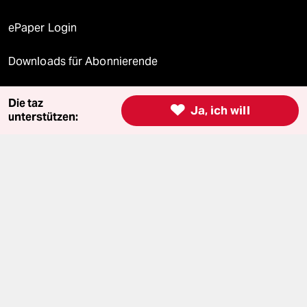
ePaper Login
Downloads für Abonnierende
Die taz

Ja, ich will
unterstützen:
© 2026 taz Verlags und Vertriebs GmbH
Alle Rechte vorbehalten. Bei rechtlichen Fragen oder für Genehmigungen
wenden Sie sich bitte an
lizenzen@taz.de
Feedback
Redaktionsstatut
Kommune-Richtlinien
KI-
Leitlinie
Informant
Datenschutz
Impressum
AGB
Seitenwende
Einwilligungen widerrufen (Ads)