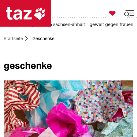

taz zahl ich
hitze
landtagswahl in sachsen-anhalt
gewalt gegen frauen

taz zahl ich
Startseite
Geschenke
taz zahl ich
themen
geschenke
politik
öko
gesellschaft
kultur
sport