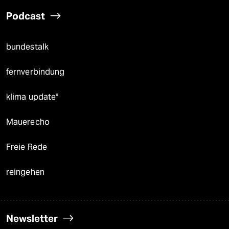
Podcast
bundestalk
fernverbindung
klima update°
Mauerecho
Freie Rede
reingehen
Newsletter